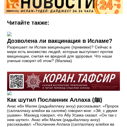
Читайте также:
Дозволена ли вакцинация в Исламе?
Разрешает ли Ислам вакцинацию (прививки)? Сейчас в
мире есть множество людей, которые выступают против
вакцинации, считая ее вредной для здоровья. Что наши
ученые говорят об этом? (Малика)
Как шутил Посланник Аллаха (ﷺ)
Анас ибн Малик (радыйаллаху анху) рассказывал: «Пророк
(саллаллаху алейхи ва саллям) говорил мне: «Эй, с двумя
ушами». Махмуд говорил, что Абу Усама сказал: «Он так с
ним шутил». Анас ибн Малик (радыйаллаху анху)
рассказывал: «Посланник Аллаха (саллаллаху алейхи ва