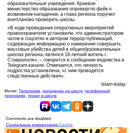
образовательные учреждения. Краевое
министерство образования опровергло фейк о
возможном нападении, а глава региона поручил
внепланово проверить школы.
«В ходе проведения оперативных мероприятий
правоохранители установили, что администратором
чатов в соцсетях и автором террор-публикаций,
содержащих информацию о намерении совершить
массовые убийства детей в общеобразовательных
школах региона, являлся 16-летний житель г.
Ставрополя», – говорится в сообщении ведомства в
Telegram-канале. Отмечается, что личность
подростка установлена, «с ним проводятся
следственные действия».
Islam-today
Метки:
Терроризм
,
нападение на школу
,
телефонный
терроризм
,
теракт в школе
Comments are disabled
Социальные комментарии
Cackl
e