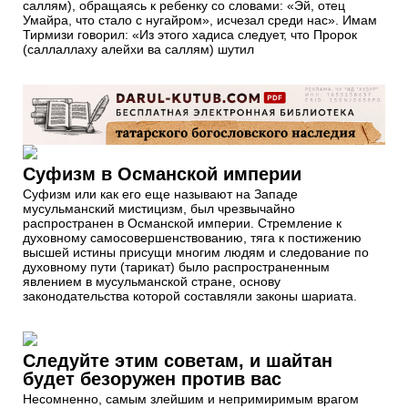
саллям), обращаясь к ребенку со словами: «Эй, отец
Умайра, что стало с нугайром», исчезал среди нас». Имам
Тирмизи говорил: «Из этого хадиса следует, что Пророк
(саллаллаху алейхи ва саллям) шутил
Суфизм в Османской империи
Суфизм или как его еще называют на Западе
мусульманский мистицизм, был чрезвычайно
распространен в Османской империи. Стремление к
духовному самосовершенствованию, тяга к постижению
высшей истины присущи многим людям и следование по
духовному пути (тарикат) было распространенным
явлением в мусульманской стране, основу
законодательства которой составляли законы шариата.
Следуйте этим советам, и шайтан
будет безоружен против вас
Несомненно, самым злейшим и непримиримым врагом