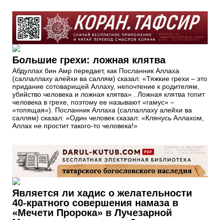
Большие грехи: ложная клятва
Абдуллах бин Амр передает, как Посланник Аллаха
(саллаллаху алейхи ва саллям) сказал: «Тяжкие грехи – это
придание сотоварищей Аллаху, непочтение к родителям,
убийство человека и ложная клятва» . Ложная клятва топит
человека в грехе, поэтому ее называют «гамус» –
«топящая»). Посланник Аллаха (саллаллаху алейхи ва
саллям) сказал: «Один человек сказал: «Клянусь Аллахом,
Аллах не простит такого-то человека!»
Является ли хадис о желательности
40-кратного совершения намаза в
«Мечети Пророка» в Лучезарной