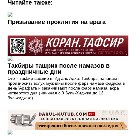
Читайте также:
Призывание проклятия на врага
Такбиры ташрик после намазов в
праздничные дни
Это – такбир ваджиб в 'Ид аль Адха. Такбиры начинают
произносить вслух мужчины после фарз намаза фаджра в
день 'Арафата и заканчивают после фарз намаза 'асра
четвертого дня (начиная с 9 Зуль-Хиджжа до 13
Зульхиджжа).