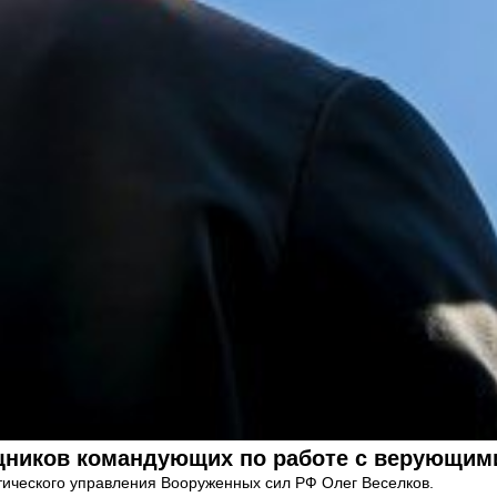
щников командующих по работе с верующим
тического управления Вооруженных сил РФ Олег Веселков.