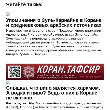
Читайте также:
Упоминания о Зуль-Карнайне в Коране
и средневековых арабских источниках
Известно, что в Коране, в суре «Пещера» много внимания
уделено такой исторической личности как Зуль-Карнайн.
Зуль-Карнайн в переводе с арабского означает
«обладающий двумя рогами». Точное толкование имени
Зуль-Карнайна неизвестно. Одни называют «рогами
солнца» восток и запад, другие объясняют это тем, что он
владел Румом и Персией...
Слышал, что вино является харамом.
А водка и пиво? Ведь о них в Коране
не сказано.
Как передает Абу Малик аль-Аш’ари (да будет доволен им
Аллах!), Пророк (да благословит его Аллах и приветствует!)