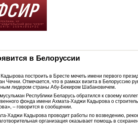
оявится в Белоруссии
Кадырова построить в Бресте мечеть имени первого прези
н Чечни. Отмечается, что в рамках визита в Белоруссию р
овным лидером страны Абу-Бекиром Шабановичем.
 мусульман Республики Беларусь обратился к своему колл
енного фонда имени Ахмата-Хаджи Кадырова о строительств
ова», – говорится в сообщении.
та-Хаджи Кадырова проводит работы по возведению, рекон
лаготворительная организация оказывает помощь в сохранен