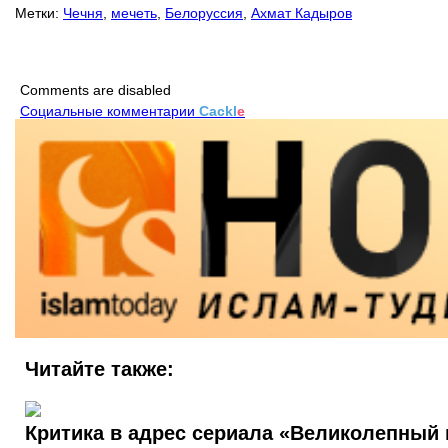
Метки:
Чечня
,
мечеть
,
Белоруссия
,
Ахмат Кадыров
Comments are disabled
Социальные комментарии
Cackl
e
Читайте также:
Критика в адрес сериала «Великолепный 