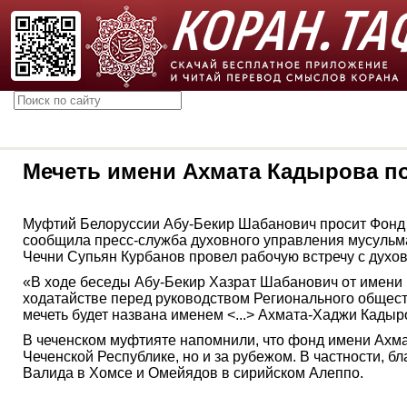
Мечеть имени Ахмата Кадырова п
Муфтий Белоруссии Абу-Бекир Шабанович просит Фонд 
сообщила пресс-служба духовного управления мусульма
Чечни Супьян Курбанов провел рабочую встречу с дух
«В ходе беседы Абу-Бекир Хазрат Шабанович от имени
ходатайстве перед руководством Регионального обществ
мечеть будет названа именем <...> Ахмата-Хаджи Кадыр
В чеченском муфтияте напомнили, что фонд имени Ахма
Чеченской Республике, но и за рубежом. В частности, б
Валида в Хомсе и Омейядов в сирийском Алеппо.