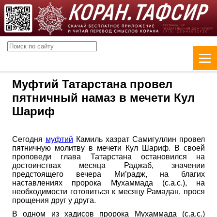
Муфтий Татарстана провел
пятничный намаз в мечети Кул
Шариф
Сегодня
муфтий
Камиль хазрат Самигуллин провел
пятничную молитву в мечети Кул Шариф. В своей
проповеди глава Татарстана остановился на
достоинствах месяца Раджаб, значении
предстоящего вечера Ми’радж, на благих
наставлениях пророка Мухаммада (с.а.с.), на
необходимости готовиться к месяцу Рамадан, прося
прощения друг у друга.
В одном из хадисов пророка Мухаммада (с.а.с.)