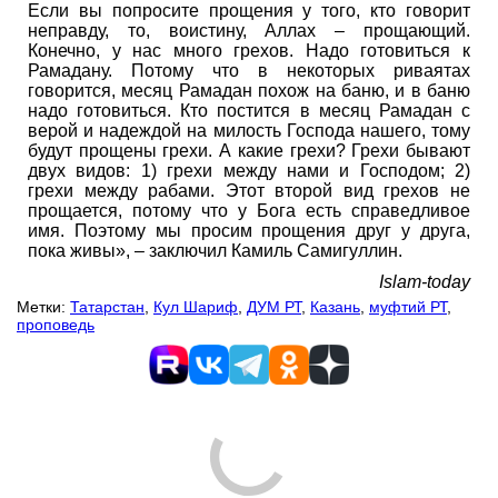
Если вы попросите прощения у того, кто говорит
неправду, то, воистину, Аллах – прощающий.
Конечно, у нас много грехов. Надо готовиться к
Рамадану. Потому что в некоторых риваятах
говорится, месяц Рамадан похож на баню, и в баню
надо готовиться. Кто постится в месяц Рамадан с
верой и надеждой на милость Господа нашего, тому
будут прощены грехи. А какие грехи? Грехи бывают
двух видов: 1) грехи между нами и Господом; 2)
грехи между рабами. Этот второй вид грехов не
прощается, потому что у Бога есть справедливое
имя. Поэтому мы просим прощения друг у друга,
пока живы», – заключил Камиль Самигуллин.
Islam-today
Метки:
Татарстан
,
Кул Шариф
,
ДУМ РТ
,
Казань
,
муфтий РТ
,
проповедь