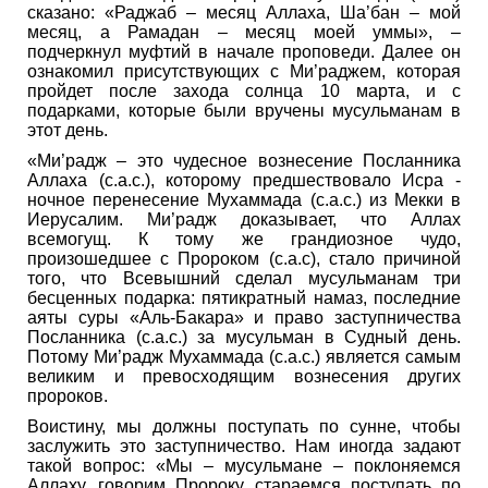
сказано: «Раджаб – месяц Аллаха, Ша’бан – мой
месяц, а Рамадан – месяц моей уммы», –
подчеркнул муфтий в начале проповеди. Далее он
ознакомил присутствующих с Ми’раджем, которая
пройдет после захода солнца 10 марта, и с
подарками, которые были вручены мусульманам в
этот день.
«Ми’радж – это чудесное вознесение Посланника
Аллаха (с.а.с.), которому предшествовало Исра -
ночное перенесение Мухаммада (с.а.с.) из Мекки в
Иерусалим. Ми’радж доказывает, что Аллах
всемогущ. К тому же грандиозное чудо,
произошедшее с Пророком (с.а.с), стало причиной
того, что Всевышний сделал мусульманам три
бесценных подарка: пятикратный намаз, последние
аяты суры «Аль-Бакара» и право заступничества
Посланника (с.а.с.) за мусульман в Судный день.
Потому Ми’радж Мухаммада (с.а.с.) является самым
великим и превосходящим вознесения других
пророков.
Воистину, мы должны поступать по сунне, чтобы
заслужить это заступничество. Нам иногда задают
такой вопрос: «Мы – мусульмане – поклоняемся
Аллаху, говорим Пророку, стараемся поступать по