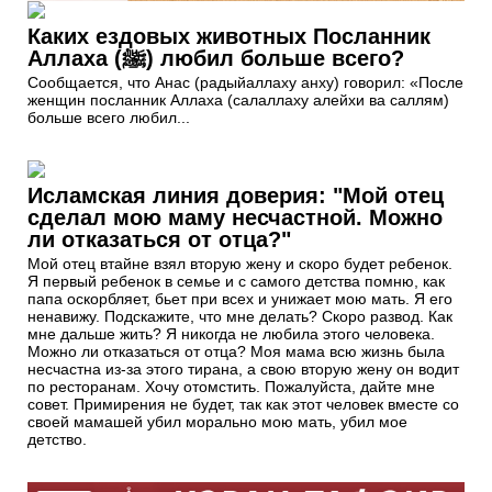
Каких ездовых животных Посланник
Аллаха (ﷺ) любил больше всего?
Сообщается, что Анас (радыйаллаху анху) говорил: «После
женщин посланник Аллаха (салаллаху алейхи ва саллям)
больше всего любил...
Исламская линия доверия: "Мой отец
сделал мою маму несчастной. Можно
ли отказаться от отца?"
Мой отец втайне взял вторую жену и скоро будет ребенок.
Я первый ребенок в семье и с самого детства помню, как
папа оскорбляет, бьет при всех и унижает мою мать. Я его
ненавижу. Подскажите, что мне делать? Скоро развод. Как
мне дальше жить? Я никогда не любила этого человека.
Можно ли отказаться от отца? Моя мама всю жизнь была
несчастна из-за этого тирана, а свою вторую жену он водит
по ресторанам. Хочу отомстить. Пожалуйста, дайте мне
совет. Примирения не будет, так как этот человек вместе со
своей мамашей убил морально мою мать, убил мое
детство.