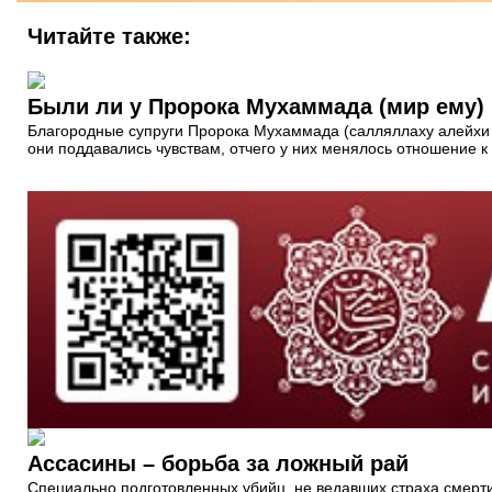
Читайте также:
Были ли у Пророка Мухаммада (мир ему)
Благородные супруги Пророка Мухаммада (салляллаху алейхи 
они поддавались чувствам, отчего у них менялось отношение 
Ассасины – борьба за ложный рай
Специально подготовленных убийц, не ведавших страха смерт