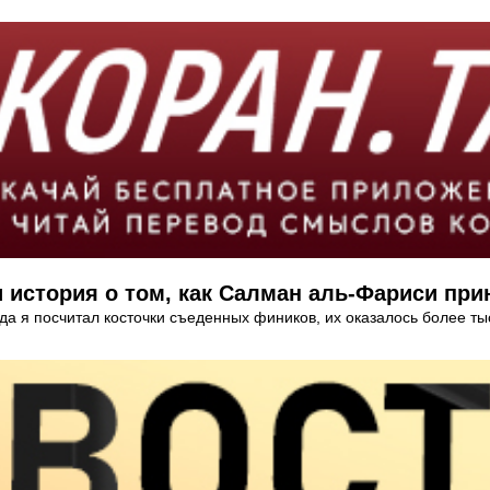
 история о том, как Салман аль-Фариси при
да я посчитал косточки съеденных фиников, их оказалось более т