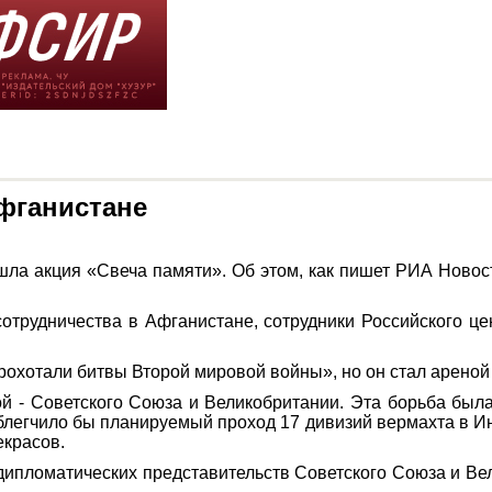
фганистане
ла акция «Свеча памяти». Об этом, как пишет РИА Новост
отрудничества в Афганистане, сотрудники Российского це
грохотали битвы Второй мировой войны», но он стал арено
гой - Советского Союза и Великобритании. Эта борьба был
блегчило бы планируемый проход 17 дивизий вермахта в Инд
екрасов.
дипломатических представительств Советского Союза и Вел