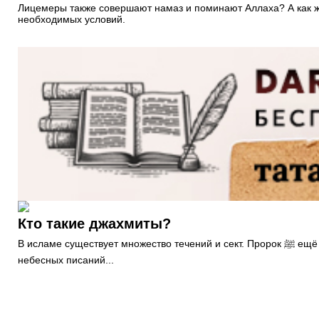
Лицемеры также совершают намаз и поминают Аллаха? А как ж
необходимых условий.
Кто такие джахмиты?
В исламе существует множество течений и сект. Пророк ﷺ ещё 14 веков назад предрёк то, что мусульмане разделятся на различные течения так, как разделились последователи прежних
небесных писаний...