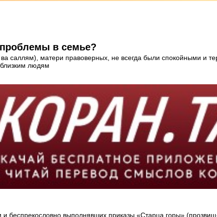
 проблемы в семье?
ва саллям), матери правоверных, не всегда были спокойными и те
к близким людям
и и беспрекословно выполнявших приказы «Старца горы»,(прозвищ