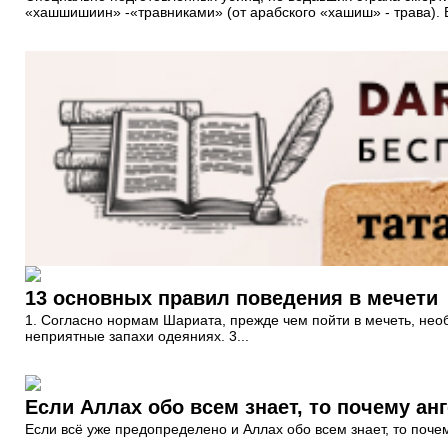
«хашшишиин» -«травниками» (от арабского «хашиш» - трава). 
13 основных правил поведения в мечети
1. Согласно нормам Шариата, прежде чем пойти в мечеть, нео
неприятные запахи одеяниях. 3...
Если Аллах обо всем знает, то почему а
Если всё уже предопределено и Аллах обо всем знает, то поч