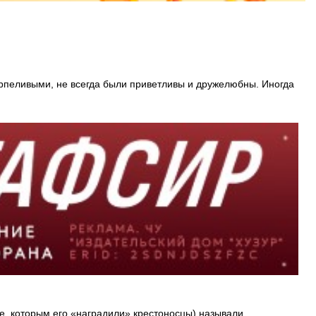
рпеливыми, не всегда были приветливы и дружелюбны. Иногда
е, которым его «наградили» крестоносцы) называли