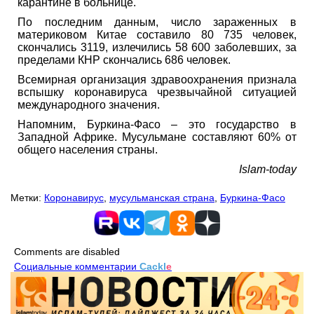
карантине в больнице.
По последним данным, число зараженных в
материковом Китае составило 80 735 человек,
скончались 3119, излечились 58 600 заболевших, за
пределами КНР скончались 686 человек.
Всемирная организация здравоохранения признала
вспышку коронавируса чрезвычайной ситуацией
международного значения.
Напомним, Буркина-Фасо – это государство в
Западной Африке. Мусульмане составляют 60% от
общего населения страны.
Islam-today
Метки:
Коронавирус
,
мусульманская страна
,
Буркина-Фасо
Comments are disabled
Социальные комментарии
Cackl
e