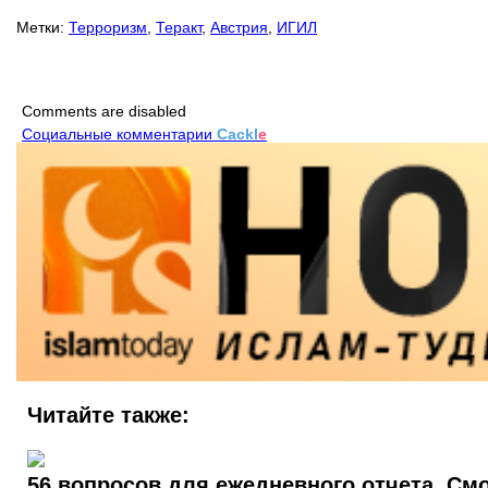
Метки:
Терроризм
,
Теракт
,
Австрия
,
ИГИЛ
Comments are disabled
Социальные комментарии
Cackl
e
Читайте также:
56 вопросов для ежедневного отчета. Смо