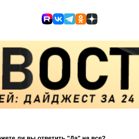
жете ли вы ответить "Да" на все?