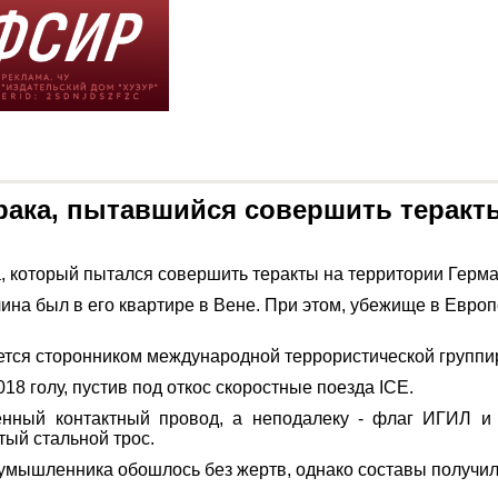
рака, пытавшийся совершить теракт
 который пытался совершить теракты на территории Герма
ина был в его квартире в Вене. При этом, убежище в Европе
тся сторонником международной террористической группир
8 голу, пустив под откос скоростные поезда ICE.
енный контактный провод, а неподалеку - флаг ИГИЛ 
ый стальной трос.
лоумышленника обошлось без жертв, однако составы получи