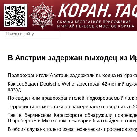
В Австрии задержан выходец из И
Правоохранители Австрии задержали выходца из Ирака,
Как сообщает Deutsche Welle, арестован 42-летний мужч
назад.
По сведениям правоохранителей, подозреваемый являе
Террористические атаки он намеревался совершить в 201
Так, в берлинском Карлсхорсте обнаружили поврежд
Нюрнбергом и Мюнхеном в Баварии был найден натянут
В обоих случаях только из-за технических просчетов з