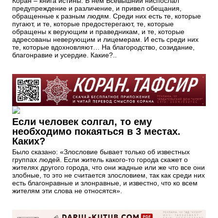
Коран – книга истины. В нем Всевышний ниспослал
предупреждение и различение, и привел обещания,
обращенные к разным людям. Среди них есть те, которые
пугают, и те, которые предостерегают, те, которые
обращены к верующим и праведникам, и те, которые
адресованы неверующим и лицемерам. И есть среди них
те, которые вдохновляют… На благородство, созидание,
благонравие и усердие. Какие?..
Если человек солгал, то ему
необходимо покаяться в 3 местах.
Каких?
Было сказано: «Злословие бывает только об известных
группах людей. Если житель какого-то города скажет о
жителях другого города, что они жадные или же что все они
злобные, то это не считается злословием, так как среди них
есть благо­нравные и злонравные, и известно, что ко всем
жителям эти слова не относятся».