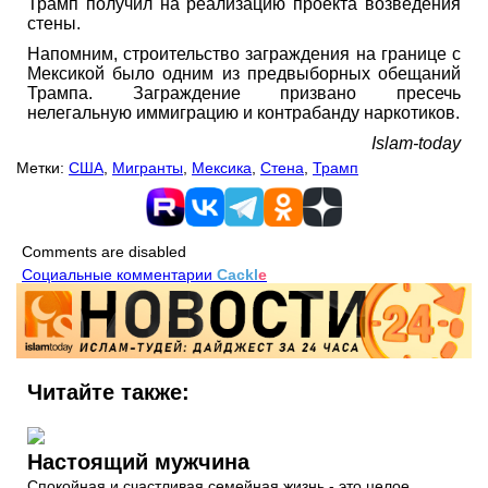
Трамп получил на реализацию проекта возведения
стены.
Напомним, строительство заграждения на границе с
Мексикой было одним из предвыборных обещаний
Трампа. Заграждение призвано пресечь
нелегальную иммиграцию и контрабанду наркотиков.
Islam-today
Метки:
США
,
Мигранты
,
Мексика
,
Стена
,
Трамп
Comments are disabled
Социальные комментарии
Cackl
e
Читайте также:
Настоящий мужчина
Спокойная и счастливая семейная жизнь - это целое