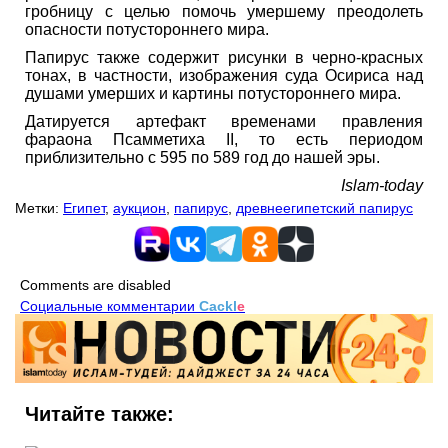
гробницу с целью помочь умершему преодолеть
опасности потустороннего мира.
Папирус также содержит рисунки в черно-красных
тонах, в частности, изображения суда Осириса над
душами умерших и картины потустороннего мира.
Датируется артефакт временами правления
фараона Псамметиха II, то есть периодом
приблизительно с 595 по 589 год до нашей эры.
Islam-today
Метки:
Египет
,
аукцион
,
папирус
,
древнеегипетский папирус
Comments are disabled
Социальные комментарии
Cackl
e
Читайте также: