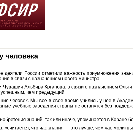
у человека
ые деятели России отметили важность приумножения знани
ия в связи с назначением нового министра.
и Чувашии Альбира Крганова, в связи с назначением Ольг
е успешным, чем предыдущий.
ия человек. Мы все в свое время учились у нее в Академи
зные учебные заведения страны не останутся без поддержки,
обретения знаний, так или иначе, упоминается в Коране бо
«считается, что час знания — это лучше, чем час молитвы