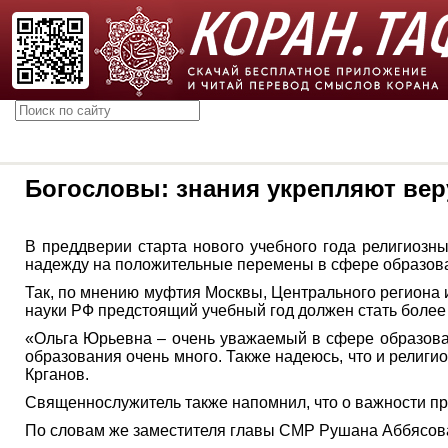
Богословы: знания укрепляют вер
В преддверии старта нового учебного года религиозн
надежду на положительные перемены в сфере образован
Так, по мнению муфтия Москвы, Центрального региона 
науки РФ предстоящий учебный год должен стать боле
«Ольга Юрьевна – очень уважаемый в сфере образован
образования очень много. Также надеюсь, что и религио
Крганов.
Священнослужитель также напомнил, что о важности при
По словам же заместителя главы СМР Рушана Аббясова, 