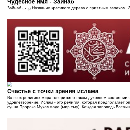
Чудесное имя - Зайнаб
Зайнаб زينب Название красивого дерева с приятным за
Счастье с точки зрения ислама
Во всех религиях мира говорится о таком духовном состоянии че
удовлетворение. Ислам - это религия, которая предполагает оп
сунна Пророка Мухаммада (мир ему). Каждая заповедь Всевышн