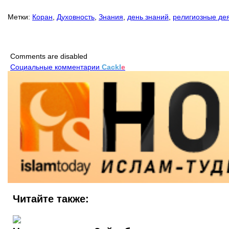
Метки:
Коран
,
Духовность
,
Знания
,
день знаний
,
религиозные де
Comments are disabled
Социальные комментарии
Cackl
e
Читайте также: