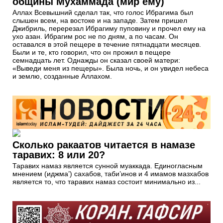
общины Мухаммада (мир ему)
Аллах Всевышний сделал так, что голос Ибрагима был
слышен всем, на востоке и на западе. Затем пришел
Джибриль, перерезал Ибрагиму пуповину и прочел ему на
ухо азан. Ибрагим рос не по дням, а по часам. Он
оставался в этой пещере в течение пятнадцати месяцев.
Были и те, кто говорил, что он прожил в пещере
семнадцать лет. Однажды он сказал своей матери:
«Выведи меня из пещеры». Была ночь, и он увидел небеса
и землю, созданные Аллахом.
Сколько ракаатов читается в намазе
таравих: 8 или 20?
Таравих намаз является сунной муаккада. Единогласным
мнением (иджма’) сахабов, таби’инов и 4 имамов мазхабов
является то, что таравих намаз состоит минимально из...