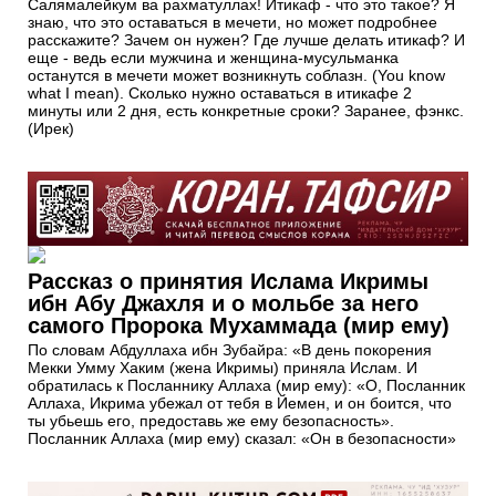
Салямалейкум ва рахматуллах! Итикаф - что это такое? Я
знаю, что это оставаться в мечети, но может подробнее
расскажите? Зачем он нужен? Где лучше делать итикаф? И
еще - ведь если мужчина и женщина-мусульманка
останутся в мечети может возникнуть соблазн. (You know
what I mean). Сколько нужно оставаться в итикафе 2
минуты или 2 дня, есть конкретные сроки? Заранее, фэнкс.
(Ирек)
Рассказ о принятия Ислама Икримы
ибн Абу Джахля и о мольбе за него
самого Пророка Мухаммада (мир ему)
По словам Абдуллаха ибн Зубайра: «В день покорения
Мекки Умму Хаким (жена Икримы) приняла Ислам. И
обратилась к Посланнику Аллаха (мир ему): «О, Посланник
Аллаха, Икрима убежал от тебя в Йемен, и он боится, что
ты убьешь его, предоставь же ему безопасность».
Посланник Аллаха (мир ему) сказал: «Он в безопасности»