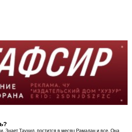
ь?
и. Знает Таухид, постится в месяц Рамадан и все. Она