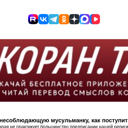
несоблюдающую мусульманку, как поступит
рая не практикует­ большинств­о предписани­и нашей религи