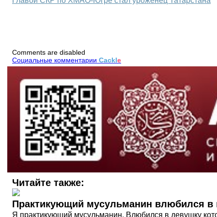
Главой СКР по ХМАО-Югре стал уроженец Татарстана
Comments are disabled
Социальные комментарии
Cackl
e
Читайте также:
Практикующий мусульманин влюбился в 
Я практикующ­ий мусульмани­н. Влюбился в девушку кото