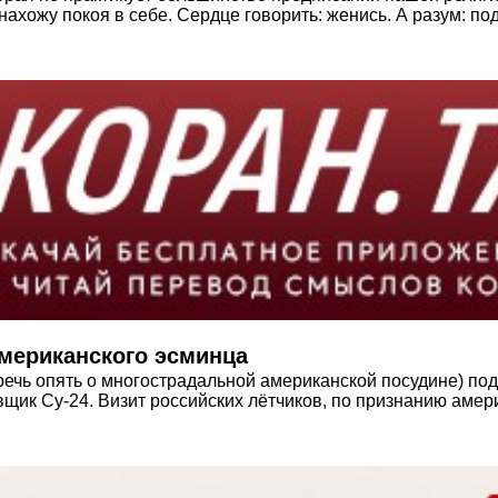
нахожу покоя в себе. Сердце говорить: женись. А разум: п
американского эсминца
ечь опять о многострадальной американской посудине) пода
к Су-24. Визит российских лётчиков, по признанию америка