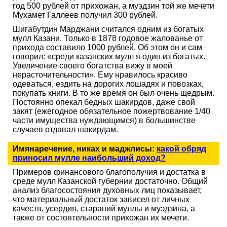
год 500 рублей от прихожан, а муэдзин той же мечети
Мухамет Галлеев получил 300 рублей.
Шигабутдин Марджани считался одним из богатых
мулл Казани. Только в 1878 годовое жалованье от
прихода составило 1000 рублей. Об этом он и сам
говорил: «среди казанских мулл я один из богатых.
Увеличение своего богатства вижу в моей
нерасточительности». Ему нравилось красиво
одеваться, ездить на дорогих лошадях и повозках,
покупать книги. В то же время он был очень щедрым.
Постоянно опекал бедных шакирдов, даже свой
закят (ежегодное обязательное пожертвование 1/40
части имущества нуждающимся) в большинстве
случаев отдавал шакирдам.
Имянаречение, никах и маджлисы:
какой обряд
приносил мулле наибольший доход?
Примеров финансового благополучия и достатка в
среде мулл Казанской губернии достаточно. Общий
анализ благосостояния духовных лиц показывает,
что материальный достаток зависел от личных
качеств, усердия, стараний муллы и муэдзина, а
также от состоятельности прихожан их мечети.