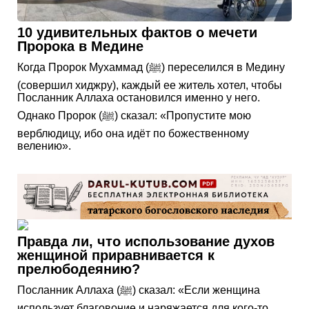
10 удивительных фактов о мечети
Пророка в Медине
Когда Пророк Мухаммад (ﷺ) переселился в Медину
(совершил хиджру), каждый ее житель хотел, чтобы
Посланник Аллаха остановился именно у него.
Однако Пророк (ﷺ) сказал: «Пропустите мою
верблюдицу, ибо она идёт по божественному
велению».
Правда ли, что использование духов
женщиной приравнивается к
прелюбодеянию?
Посланник Аллаха (ﷺ) сказал: «Если женщина
использует благовоние и наряжается для кого-то,