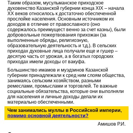
Таким образом, мусульманское приходское
духовенство Казанской губернии конца XIX – начала
XX веков относилось к достаточно обеспеченной
прослойке населения. Основным источником их
доходов в отличие от православного (оно
содержалось преимущест венно за счет казны), были
добровольные пожертвования прихожан (за
выполненные обряды, религиозную,
образовательную деятельность и т.д.). В сельских
приходах духовные лица получали еще и гушер –
десятую часть от урожая, а в богатых городских
приходах имели доходы от вакуфа.
Большинство имамов и муэдзинов Казанской
губернии принадлежали к сред ним слоям общества,
занимаясь сельским хозяйством, разными
ремеслами, промыслами и торговлей. Те важные
социальные обязательства, которые они выполняли
для населения и личные доходы делали их
материально обеспеченными.
Чем занимались муллы в Российской империи,
помимо основной деятельности?
Амишов Р.И.