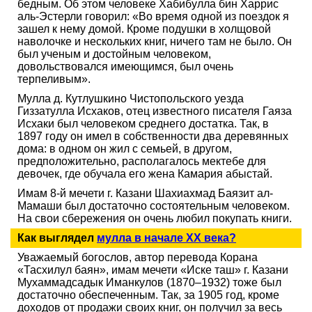
бедным. Об этом человеке Хабибулла бин Харрис
аль-Эстерли говорил: «Во время одной из поездок я
зашел к нему домой. Кроме подушки в холщовой
наволочке и нескольких книг, ничего там не было. Он
был ученым и достойным человеком,
довольствовался имеющимся, был очень
терпеливым».
Мулла д. Кутлушкино Чистопольского уезда
Гиззатулла Исхаков, отец известного писателя Гаяза
Исхаки был человеком среднего достатка. Так, в
1897 году он имел в собственности два деревянных
дома: в одном он жил с семьей, в другом,
предположительно, располагалось мектебе для
девочек, где обучала его жена Камария абыстай.
Имам 8-й мечети г. Казани Шахиахмад Баязит ал-
Мамаши был достаточно состоятельным человеком.
На свои сбережения он очень любил покупать книги.
Как выглядел
мулла в начале ХХ века?
Уважаемый богослов, автор перевода Корана
«Тасхилул баян», имам мечети «Иске таш» г. Казани
Мухаммадсадык Иманкулов (1870–1932) тоже был
достаточно обеспеченным. Так, за 1905 год, кроме
доходов от продажи своих книг, он получил за весь