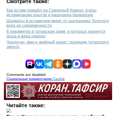
Смотрите также:
Как ислам пришёл на Северный Кавказ: этапы
исламизации адыгов и карачаево‑балкарцев
Шахматы в исламском мире: от шатранджа Золотого
века до современности
6 предметов в татарском доме, в которых хранится
душа и вера народа
Чардуган, өмә и зелёный оазис: традиции татарского
зирата
Comments are disabled
Социальные комментарии
Cackl
e
Читайте также: