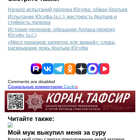
Начало испытаний пророка Юсуфа: обман братьев
Испытание Юсуфа (а.с.): жестокость братьев и
стойкость пророка
История пророков: обещание Аллаха пророку
Юсуфу (а.с.)
«Мясо пророков запретно для зверей»: слова,
раскрывшие ложь братьев Юсуфа
Comments are disabled
Социальные комментарии
Cackl
e
Читайте также:
Мой муж выкупил меня за суру
Когда мой отец сделал предложение моей матери,