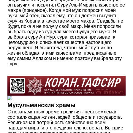
он выучил и посвятил Суру Аль-Имран в качестве ее
махра (приданое). Когда мой муж попросил моей
руки, мой отец сказал ему, что он должен выучить
суру из Корана в качестве моего махра. Свадьбы не
будет, пока я не получу свой ​​махр. Меня попросили
выбрать одну из сур для моего будущего мужа. Я
выбрала суру Ан Нур, сура, которая призывает к
целомудрию и описывает качества настоящего
верующего. Я бы хотела, чтобы мой спутник по
жизни обладал этими качествами, предписанные
ему самим Аллахом и именно поэтому выбрала эту
суру.
Мусульманские храмы
С незапамятных времен религия - неотъемлемая
составляющая жизни людей, обществ и государств.
Религиозная потребность свойственна всем
народам мира, и это неудивительно: вера в Высшие