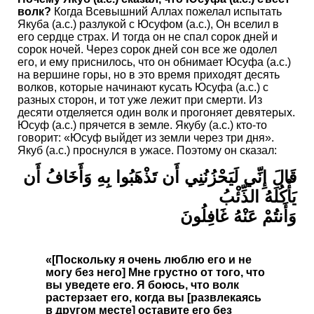
волк?
Когда Всевышний Аллах пожелал испытать
Якуба (а.с.) разлукой с Юсуфом (а.с.), Он вселил в
его сердце страх. И тогда он не спал сорок дней и
сорок ночей. Через сорок дней сон все же одолел
его, и ему приснилось, что он обнимает Юсуфа (а.с.)
на вершине горы, но в это время приходят десять
волков, которые начинают кусать Юсуфа (а.с.) с
разных сторон, и тот уже лежит при смерти. Из
десяти отделяется один волк и прогоняет девятерых.
Юсуф (а.с.) прячется в земле. Якубу (а.с.) кто-то
говорит: «Юсуф выйдет из земли через три дня».
Якуб (а.с.) проснулся в ужасе. Поэтому он сказал:
قَالَ إِنِّي لَيَحْزُنُنِي أَن تَذْهَبُوا بِهِ وَأَخَافُ أَن
يَأْكُلَهُ الذِّئْبُ
وَأَنتُمْ عَنْهُ غَافِلُونَ
«[Поскольку я очень люблю его и не
могу без него] Мне грустно от того, что
вы уведете его. Я боюсь, что волк
растерзает его, когда вы [развлекаясь
в другом месте] оставите его без