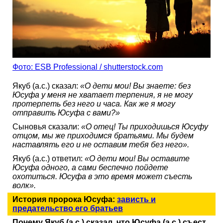
Фото: ESB Professional / shutterstock.com
Якуб (а.с.) сказал:
«О дети мои! Вы знаете: без
Юсуфа у меня не хватает терпения, я не могу
протерпеть без него и часа. Как же я могу
отправить Юсуфа с вами?»
Сыновья сказали:
«О отец! Ты приходишься Юсуфу
отцом, мы же приходимся братьями. Мы будем
наставлять его и не оставим тебя без него».
Якуб (а.с.) ответил:
«О дети мои! Вы оставите
Юсуфа одного, а сами беспечно пойдете
охотиться. Юсуфа в это время может съесть
волк».
История пророка Юсуфа:
зависть и
предательство его братьев
Почему Якуб (а.с.) сказал, что Юсуфа (а.с.) съест