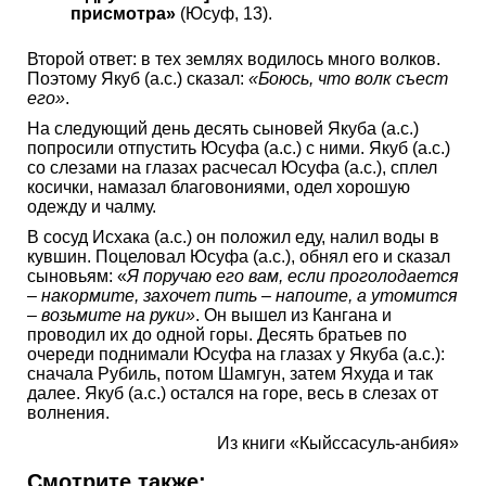
присмотра»
(Юсуф, 13).
Второй ответ: в тех землях водилось много волков.
Поэтому Якуб (а.с.) сказал:
«Боюсь, что волк съест
его»
.
На следующий день десять сыновей Якуба (а.с.)
попросили отпустить Юсуфа (а.с.) с ними. Якуб (а.с.)
со слезами на глазах расчесал Юсуфа (а.с.), сплел
косички, намазал благовониями, одел хорошую
одежду и чалму.
В сосуд Исхака (а.с.) он положил еду, налил воды в
кувшин. Поцеловал Юсуфа (а.с.), обнял его и сказал
сыновьям: «
Я поручаю его вам, если проголодается
– накормите, захочет пить – напоите, а утомится
– возьмите на руки»
. Он вышел из Кангана и
проводил их до одной горы. Десять братьев по
очереди поднимали Юсуфа на глазах у Якуба (а.с.):
сначала Рубиль, потом Шамгун, затем Яхуда и так
далее. Якуб (а.с.) остался на горе, весь в слезах от
волнения.
Из книги «Кыйссасуль-анбия»
Смотрите также: