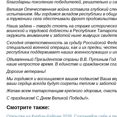
благодарны поколению победителей, решительно и с
Великая Отечественная война оставила глубокий след
испытанием. Мы гордимся вкладом республики в общую
а труженики села обеспечивали фронт продовольствие
Наша задача – твердо стоять на страже исторической
воинской и трудовой доблести в Республике Татарста
окружить вниманием и заботой ныне живущих свидете
Сегодня ответственность за судьбу Российской Феде
специальной военной операции, как и их предки, чес
республика поддерживает наших военнослужащих и их
Объявленный Президентом страны В.В. Путиным Год 
наше непростое время. В единстве и гражданском сог
Дорогие ветераны!
Мы гордимся и восхищаемся вашим подвигом! Ваша ве
ваши сердца всегда будут согреты теплом и заботой
Желаю всем татарстанцам крепкого здоровья, счасть
С праздником! С Днем Великой Победы!».
Смотрите также:
Открытки на Курбан-байрам 2026. Сохраняйте себе и п