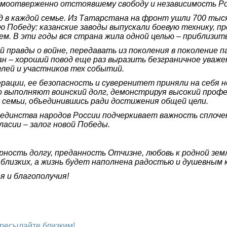
амоотверженно отстоявшему свободу и независимость Р
 в каждой семье. Из Татарстана на фронт ушли 700 тысяч
 Победу: казанские заводы выпускали боевую технику, п
м. В эти годы вся страна жила одной целью – приблизить
 правды о войне, передавать из поколения в поколение п
н – хороший повод еще раз выразить безграничное уважен
лей и участников тех событий.
рации, ее безопасность и суверенитет приняли на себя
тно выполняют воинский долг, демонстрируя высокий проф
 семьи, объединившись ради достижения общей цели.
единства народов России подчеркивает важность сплоче
ласии – залог новой Победы.
рность долгу, преданность Отчизне, любовь к родной зе
 близких, а жизнь будет наполнена радостью и душевным
я и благополучия!
ересылайте близким!