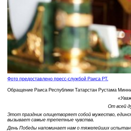
Фото предоставлено пресс-службой Раиса РТ.
Обращение Раиса Республики Татарстан Рустама Минни
«Уваж
От всей д
Этот праздник олицетворяет собой мужество, единст
вызывает самые трепетные чувства.
День Победы напоминает нам о тяжелейших испытания