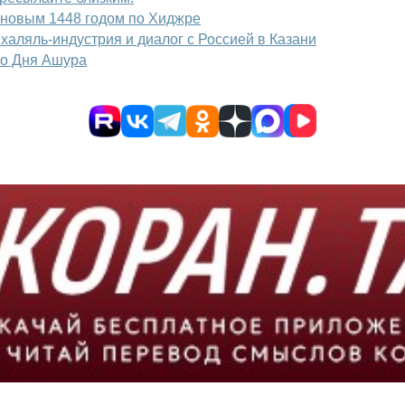
 новым 1448 годом по Хиджре
халяль-индустрия и диалог с Россией в Казани
го Дня Ашура