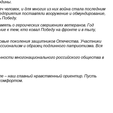
одины.
 человек, и для многих из них война стала последним
редприятия поставляли вооружение и обмундирование,
 Победу.
амять о героических свершениях ветеранов. Год
ие к тем, кто ковал Победу на фронте и в тылу,
 новые поколения защитников Отечества. Участники
ессионализм и образец подлинного патриотизма. Вся
нности многонационального российского общества в
мле – наш главный нравственный ориентир. Пусть
 комфортом.