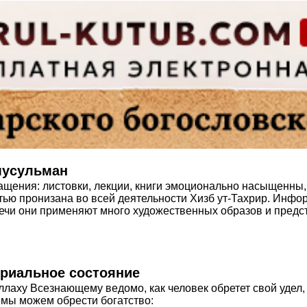
мусульман
 обращения: листовки, лекции, книги эмоционально насыщенн
ью пронизана во всей деятельности Хизб ут-Тахрир. Инфор
речи они применяют много художественных образов и предс
ериальное состояние
аху Всезнающему ведомо, как человек обретет свой удел, 
 мы можем обрести богатство: