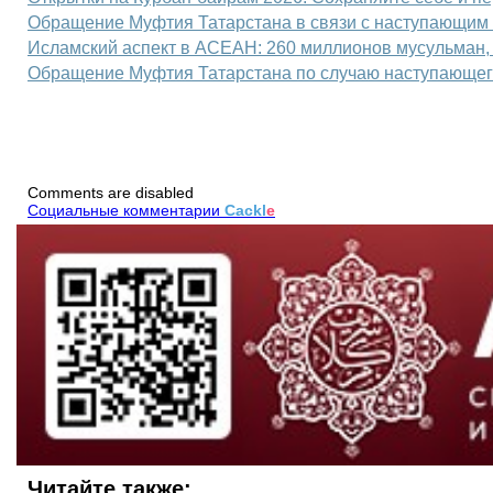
Обращение Муфтия Татарстана в связи с наступающим
Исламский аспект в АСЕАН: 260 миллионов мусульман, 
Обращение Муфтия Татарстана по случаю наступающе
Comments are disabled
Социальные комментарии
Cackl
e
Читайте также: