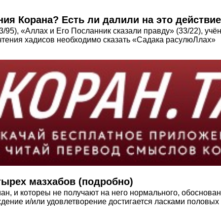
ния Корана? Есть ли далили на это действи
/95), «Аллах и Его Посланник сказали правду» (33/22), учё
 чтения хадисов необходимо сказать «Садака расулюЛлах»
тырех мазхабов (подробно)
ан, и котореы не получают на него нормального, обоснован
уждение и/или удовлетворение достигается ласками половы