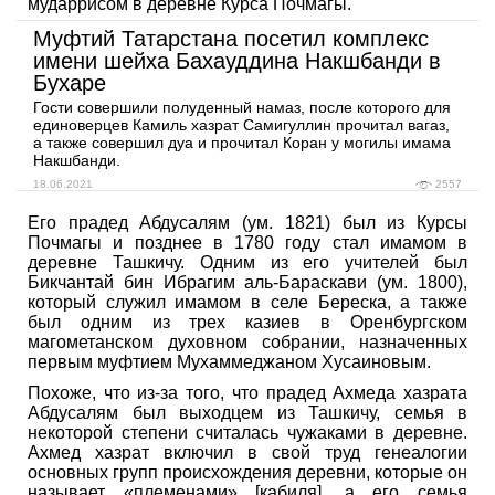
мударрисом в деревне Курса Почмагы.
Муфтий Татарстана посетил комплекс
имени шейха Бахауддина Накшбанди в
Бухаре
Гости совершили полуденный намаз, после которого для
единоверцев Камиль хазрат Самигуллин прочитал вагаз,
а также совершил дуа и прочитал Коран у могилы имама
Накшбанди.
18.06.2021
2557
Его прадед Абдусалям (ум. 1821) был из Курсы
Почмагы и позднее в 1780 году стал имамом в
деревне Ташкичу. Одним из его учителей был
Бикчантай бин Ибрагим аль-Бараскави (ум. 1800),
который служил имамом в селе Береска, а также
был одним из трех казиев в Оренбургском
магометанском духовном собрании, назначенных
первым муфтием Мухаммеджаном Хусаиновым.
Похоже, что из-за того, что прадед Ахмеда хазрата
Абдусалям был выходцем из Ташкичу, семья в
некоторой степени считалась чужаками в деревне.
Ахмед хазрат включил в свой труд генеалогии
основных групп происхождения деревни, которые он
называет «племенами» [кабиля], а его семья