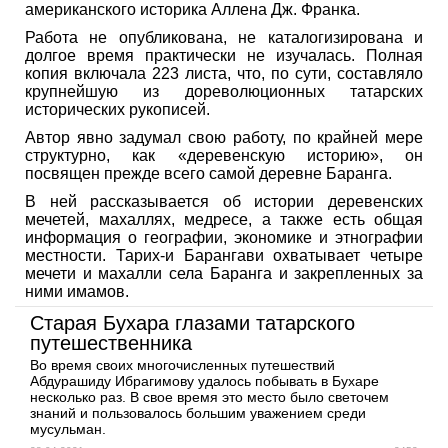
американского историка Аллена Дж. Франка.
Работа не опубликована, не каталогизирована и
долгое время практически не изучалась. Полная
копия включала 223 листа, что, по сути, составляло
крупнейшую из дореволюционных татарских
исторических рукописей.
Автор явно задумал свою работу, по крайней мере
структурно, как «деревенскую историю», он
посвящен прежде всего самой деревне Баранга.
В ней рассказывается об истории деревенских
мечетей, махаллях, медресе, а также есть общая
информация о географии, экономике и этнографии
местности. Тарих-и Барангави охватывает четыре
мечети и махалли села Баранга и закрепленных за
ними имамов.
Старая Бухара глазами татарского
путешественника
Во время своих многочисленных путешествий
Абдурашиду Ибрагимову удалось побывать в Бухаре
несколько раз. В свое время это место было светочем
знаний и пользовалось большим уважением среди
мусульман.