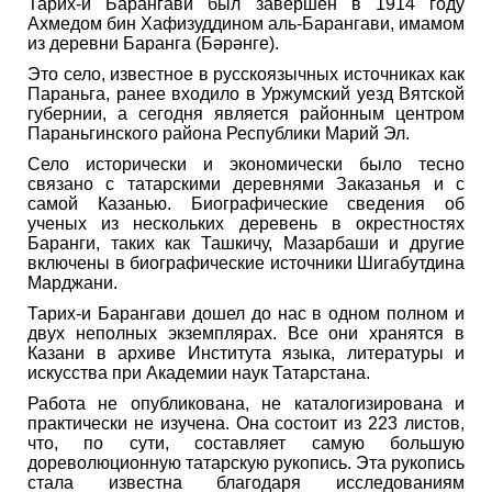
Тарих-и Барангави был завершен в 1914 году
Ахмедом бин Хафизуддином аль-Барангави, имамом
из деревни Баранга (Бәрәнге).
Это село, известное в русскоязычных источниках как
Параньга, ранее входило в Уржумский уезд Вятской
губернии, а сегодня является районным центром
Параньгинского района Республики Марий Эл.
Село исторически и экономически было тесно
связано с татарскими деревнями Заказанья и с
самой Казанью. Биографические сведения об
ученых из нескольких деревень в окрестностях
Баранги, таких как Ташкичу, Мазарбаши и другие
включены в биографические источники Шигабутдина
Марджани.
Тарих-и Барангави дошел до нас в одном полном и
двух неполных экземплярах. Все они хранятся в
Казани в архиве Института языка, литературы и
искусства при Академии наук Татарстана.
Работа не опубликована, не каталогизирована и
практически не изучена. Она состоит из 223 листов,
что, по сути, составляет самую большую
дореволюционную татарскую рукопись. Эта рукопись
стала известна благодаря исследованиям