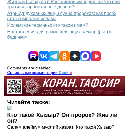
Жизнь и быт мулл в Российской империи: на что они
тратили заработанные деньги?
Атрибут духовных лиц и сунна пророков: как посох
стал символом ислама
Исламские термины: кто такой имам?
Наставления для размышляющих: «Умар (р.а.) и
бедняки»
Comments are disabled
Социальные комментарии
Cackl
e
Читайте также:
Кто такой Хызыр? Он пророк? Жив ли
он?
Салям алейкум муфтий хазрат! Кто такой Хызыр?