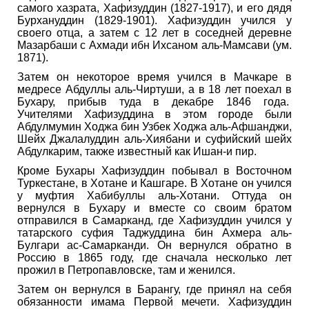
самого хазрата, Хафизуддин (1827-1917), и его дядя
Бурхануддин (1829-1901). Хафизуддин учился у
своего отца, а затем с 12 лет в соседней деревне
Мазарбаши с Ахмади ибн Ихсаном аль-Мамсави (ум.
1871).
Затем он некоторое время учился в Мачкаре в
медресе Абдуллы аль-Чиртуши, а в 18 лет поехал в
Бухару, прибыв туда в декабре 1846 года.
Учителями Хафизуддина в этом городе были
Абдулмумин Ходжа бин Узбек Ходжа аль-Афшанджи,
Шейх Джалалуддин аль-Хиябани и суфийский шейх
Абдулкарим, также известный как Ишан-и пир.
Кроме Бухары Хафизуддин побывал в Восточном
Туркестане, в Хотане и Кашгаре. В Хотане он учился
у муфтия Хабибуллы аль-Хотани. Оттуда он
вернулся в Бухару и вместе со своим братом
отправился в Самарканд, где Хафизуддин учился у
татарского суфия Таджуддина бин Ахмера аль-
Булгари ас-Самарканди. Он вернулся обратно в
Россию в 1865 году, где сначала несколько лет
прожил в Петропавловске, там и женился.
Затем он вернулся в Барангу, где принял на себя
обязанности имама Первой мечети. Хафизуддин