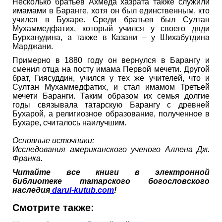
Несколько братьев Ахмеда хазрата также служили
имамами в Баранге, хотя он был единственным, кто
учился в Бухаре. Среди братьев был Султан
Мухаммедфатих, который учился у своего дяди
Бурханудина, а также в Казани – у Шихабутдина
Марджани.
Примерно в 1880 году он вернулся в Барангу и
сменил отца на посту имама Первой мечети. Другой
брат, Гиясуддин, учился у тех же учителей, что и
Султан Мухаммедфатих, и стал имамом Третьей
мечети Баранги. Таким образом их семья долгие
годы связывала татарскую Барангу с древней
Бухарой, а религиозное образование, полученное в
Бухаре, считалось наилучшим.
Основные источники:
Исследования американского ученого Аллена Дж.
Франка.
Читайте все книги
в электронной
библиотеке
татарского богословского
наследия
darul-kutub.com
!
Смотрите также: