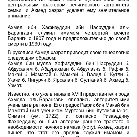
центральным фактором религиозного авторитета
семьи, и Ахмед хазрат уделяет ему значительное
внимание.
Ахмед ибн Хафизуддин ибн Насруддин аль-
Барангави служил имамом четвертой мечети
Баранги с 1907 года и предположительно до своей
смерти в 1930 году.
В рукописи Ахмед хазрат приводит свою генеалогию
следующим образом:
Ахмед бин мулла Хафизуддин бин Насруддин б.
Абдусалям б. Абдурахман б. Абдулазиз б. Рафик б.
Макай б. Маматай б. Мамкай б. Валид б. Кутли б.
Укачи б. Янгурчи б. Ярсалан б. Султанай б. Ахмед б.
Урмат.
Известно, что уже в начале XVIII представители рода
Ахмеда аль-Барангави являлись авторитетными
учеными в регионе. Его предок Рафик бин Макай бин
Маматай был учеником Муртазы бин Кутлигиша ас-
Симати (ум. 1722), и, согласно Ризаэддину
Фахреддину, он был автором раннего трактата о
необходимости ночного намаза (ясту). Ахмед хазрат
пишет, что этот его предок служил имамом и