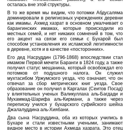
осталась вне этой структуры.
В то же время мы видим, что потомки Абдусаляма
доминировали в религиозных учреждениях деревни
как имамы. Ахмед хазрат в основном умалчивает о
барангинских имамах, которые происходили из
местных семей, и нет никаких сомнений в том, что
его акцент на связи его семьи с Бухарой ​​был
способом установления их исламской легитимности
в деревне, хотя и в качестве «посторонних».
Его дед Насруддин (1796-1868) впоследствии стал
имамом Первой мечети Баранги в 1824 году, а также
получил статус мещанина, который освобождал его
потомков от подушного налога. Он служил
мухтасибом Уржумского уезда, что означает, что он
отвечал за сбор метрических книг уезда. Свое
образование он получил в Каргалах (Сеитов Посад)
у влиятельных ученых Валикуллаха аль-Багдади и
Мухаммад-Шарифа аль-Кирмани, а также через
переписку учился у бухарского суфийского шейха
Джалалуддина аль-Хиябани.
Два сына Насруддина, оба из которых учились в
Бухаре и стали известными учеными, занимают
видное место в истории Ахмеда хазрата. Это отец