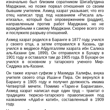
изначально был близким соратником Шигабутдина
Марджани, но позже порвал отношения со своим
бывшим учителем. Ахмед хазрат указывает, что его
отец написал труд под названием «Рисала аль-
итизаль», который был опровержением (раддия),
направленным против работ Марджани, но не
враждебными к самому Марджани. Скорее всего это
и послужило разрыву отношений.
Ахмед хазрат родился в Баранге в 1877 году, учился
у своего отца, а затем отправился в Казань, где
учился в медресе Абдулгаллям хазрата ибн Салиха
аль-Казани (ум. 1899). Он отправился в Бухару в
1901 году и оставался там до 1905 года. В Бухаре он
учился в основном у татарского ученого Мир-
Сиддика аль-Казани.
Он также изучал суфизм у Махмуда Халифы, внука
учителя своего отца Ишан-и Пира. Он вернулся в
Барангу в 1905 году и получил должность имама
Четвертой мечети. Помимо «Тарих-и Барангави»,
Ахмед хазрат написал еще один труд – трактат о
традициях тюркско-татарского правописания под
названием «Адаб-и катиб», составленный в 1909
году.