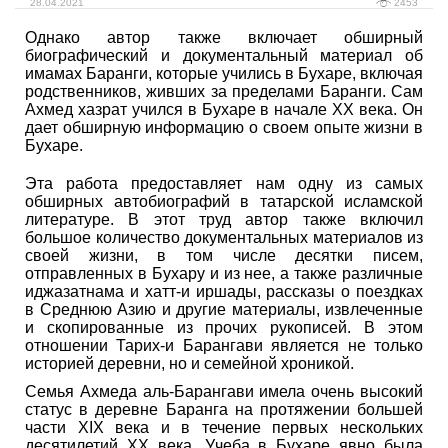
28.04.2021
2453
Однако автор также включает обширный
биографический и документальный материал об
имамах Баранги, которые учились в Бухаре, включая
родственников, живших за пределами Баранги. Сам
Ахмед хазрат учился в Бухаре в начале XX века. Он
дает обширную информацию о своем опыте жизни в
Бухаре.
Эта работа предоставляет нам одну из самых
обширных автобиографий в татарской исламской
литературе. В этот труд автор также включил
большое количество документальных материалов из
своей жизни, в том числе десятки писем,
отправленных в Бухару и из нее, а также различные
иджазатнама и хатт-и иршады, рассказы о поездках
в Среднюю Азию и другие материалы, извлеченные
и скопированные из прочих рукописей. В этом
отношении Тарих-и Барангави является не только
историей деревни, но и семейной хроникой.
Семья Ахмеда аль-Барангави имела очень высокий
статус в деревне Баранга на протяжении большей
части XIX века и в течение первых нескольких
десятилетий XX века. Учеба в Бухаре явно была