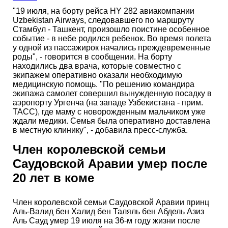
"19 июля, на борту рейса HY 282 авиакомпании
Uzbekistan Airways, следовавшего по маршруту
Стамбул - Ташкент, произошло поистине особенное
событие - в небе родился ребенок. Во время полета
у одной из пассажирок начались преждевременные
роды", - говорится в сообщении. На борту
находились два врача, которые совместно с
экипажем оперативно оказали необходимую
медицинскую помощь. "По решению командира
экипажа самолет совершил вынужденную посадку в
аэропорту Ургенча (на западе Узбекистана - прим.
ТАСС), где маму с новорожденным мальчиком уже
ждали медики. Семья была оперативно доставлена
в местную клинику", - добавила пресс-служба.
Член королевской семьи
Саудовской Аравии умер после
20 лет в коме
Член королевской семьи Саудовской Аравии принц
Аль-Валид бен Халид бен Таляль бен Абдель Азиз
Аль Сауд умер 19 июля на 36-м году жизни после