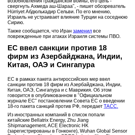
возобновления гражданской войны, его цель -
свергнуть Ахмеда аш-Шараа", - пишет обозреватель
Hürriyet Абдюлькадир Сельви. По его мнению,
Израиль не устраивает влияние Турции на соседнюю
Сирию.
Также сообщается, что Иран
заменил
все
поврежденные при атаках Израиля системы ПВО.
ЕС ввел санкции против 18
фирм из Азербайджана, Индии,
Китая, ОАЭ и Сингапура
ЕС в рамках пакета антироссийских мер ввел
санкции против 18 фирм из Азербайджана, Индии,
Китая, ОАЭ, Сингапура и с Маврикия. Об этом
говорится в опубликованном в "Официальном
журнале ЕС" постановлении Совета ЕС о введении
18-го пакета санкций против РФ, передает
ТАСС.
Из иностранных компаний в список попали
китайские Bellatrix Energy, Zhu Jiang
Shipmanagement, ACE Electronic HK
(зарегистрированы в Гонконге), Wuhan Global Sensor