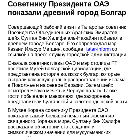
Советнику Президента ОАЭ
показали древний город Болгар
Совершающий рабочий визит в Татарстан советник
Президента Объединенных Арабских Эмиратов
шейх Султан бин Халифа аль-Нахайян побывал в
древнем городе Болгаре. Его сопровождал мэр
Казани Ильсур Метшин, сообщает
tatar-inform
со
ссылкой на пресс-службу городской администрации.
Сначала советник главы ОАЭ и мэр столицы РТ
посетили Музей болгарской цивилизации, где
представлена история волжских булгар, которые
сыграли ключевую роль в распространении ислама
в Поволжье и на севере Евразии. Затем шейх
осмотрел Белую мечеть и Черную палату. Также
гости побывали в мавзолеях, где захоронены
представители булгарской и золотоордынской знати.
В Музее Корана советнику Президента ОАЭ
показали самый большой печатный экземпляр
священного Корана в мире. Султану бин Халифе
рассказали об истории его создания и
символическом значении для мусульманских