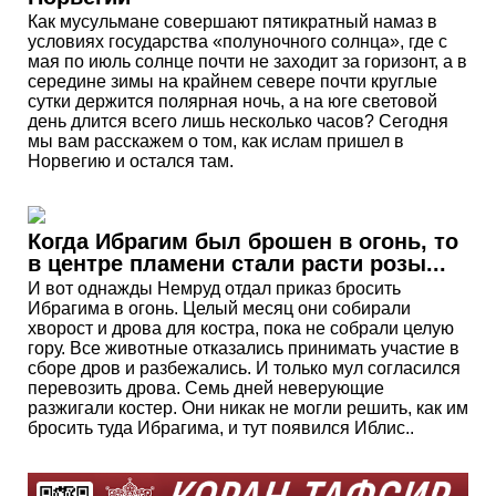
Как мусульмане совершают пятикратный намаз в
условиях государства «полуночного солнца», где с
мая по июль солнце почти не заходит за горизонт, а в
середине зимы на крайнем севере почти круглые
сутки держится полярная ночь, а на юге световой
день длится всего лишь несколько часов? Сегодня
мы вам расскажем о том, как ислам пришел в
Норвегию и остался там.
Когда Ибрагим был брошен в огонь, то
в центре пламени стали расти розы...
И вот однажды Немруд отдал приказ бросить
Ибрагима в огонь. Целый месяц они собирали
хворост и дрова для костра, пока не собрали целую
гору. Все животные отказались принимать участие в
сборе дров и разбежались. И только мул согласился
перевозить дрова. Семь дней неверующие
разжигали костер. Они никак не могли решить, как им
бросить туда Ибрагима, и тут появился Иблис..