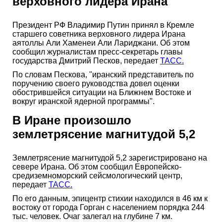
верховного лидера Ирана
Президент РФ Владимир Путин принял в Кремле
старшего советника верховного лидера Ирана
аятоллы Али Хаменеи Али Лариджани. Об этом
сообщил журналистам пресс-секретарь главы
государства Дмитрий Песков, передает
ТАСС.
По словам Пескова, "иранский представитель по
поручению своего руководства довел оценки
обострившейся ситуации на Ближнем Востоке и
вокруг иранской ядерной программы".
В Иране произошло
землетрясение магнитудой 5,2
Землетрясение магнитудой 5,2 зарегистрировано на
севере Ирана. Об этом сообщил Европейско-
средиземноморский сейсмологический центр,
передает
ТАСС.
По его данным, эпицентр стихии находился в 46 км к
востоку от города Горган с населением порядка 244
тыс. человек. Очаг залегал на глубине 7 км.