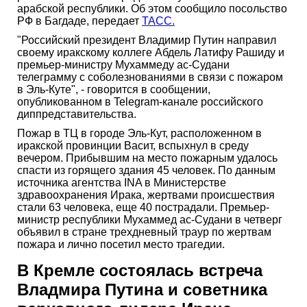
арабской республики. Об этом сообщило посольство
РФ в Багдаде, передает
ТАСС.
"Российский президент Владимир Путин направил
своему иракскому коллеге Абдель Латифу Рашиду и
премьер-министру Мухаммеду ас-Судани
телеграмму с соболезнованиями в связи с пожаром
в Эль-Куте", - говорится в сообщении,
опубликованном в Telegram-канале российского
диппредставительства.
Пожар в ТЦ в городе Эль-Кут, расположенном в
иракской провинции Васит, вспыхнул в среду
вечером. Прибывшим на место пожарным удалось
спасти из горящего здания 45 человек. По данным
источника агентства INA в Министерстве
здравоохранения Ирака, жертвами происшествия
стали 63 человека, еще 40 пострадали. Премьер-
министр республики Мухаммед ас-Судани в четверг
объявил в стране трехдневный траур по жертвам
пожара и лично посетил место трагедии.
В Кремле состоялась встреча
Владмира Путина и советника