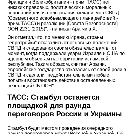
Франции и Великобритании - прим. ТАСС) нет
никаких правовых, политических и моральных
оснований для использования механизмов СВПД
(Совместного всеобъемлющего плана действий -
прим. ТАСС) и резолюции [Совета Безопасности]
ООН 2231 (2015)", - написал Арагчи в X.
Он отметил, что, по мнению Ирана, страны
"евротройки" отказались от основных положений
СВПД и следования своим обязательствам в тот
момент, когда поддержали удары Израиля и США по
ядерным объектам на территории исламской
республики. Таким образом, считает Арагчи,
европейские государства отказались от своей роли в
СВПД и сделали "недействительными любые
попытки восстановить действие остановленных
резолюций СБ ООН".
ТАСС: Стамбул останется
площадкой для раунда
переговоров России и Украины
Стамбул будет местом проведения очередного
раунда переговоров между Россией и Украиной. Об