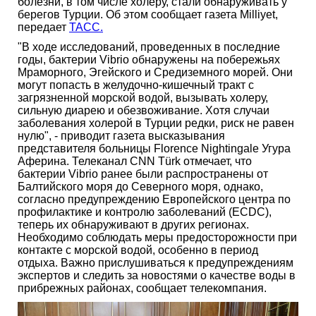
болезни, в том числе холеру, стали обнаруживать у
берегов Турции. Об этом сообщает газета Milliyet,
передает
ТАСС.
"В ходе исследований, проведенных в последние
годы, бактерии Vibrio обнаружены на побережьях
Мраморного, Эгейского и Средиземного морей. Они
могут попасть в желудочно-кишечный тракт с
загрязненной морской водой, вызывать холеру,
сильную диарею и обезвоживание. Хотя случаи
заболевания холерой в Турции редки, риск не равен
нулю", - приводит газета высказывания
представителя больницы Florence Nightingale Угура
Аферина. Телеканал CNN Türk отмечает, что
бактерии Vibrio ранее были распространены от
Балтийского моря до Северного моря, однако,
согласно предупреждению Европейского центра по
профилактике и контролю заболеваний (ECDC),
теперь их обнаруживают в других регионах.
Необходимо соблюдать меры предосторожности при
контакте с морской водой, особенно в период
отдыха. Важно прислушиваться к предупреждениям
экспертов и следить за новостями о качестве воды в
прибрежных районах, сообщает телекомпания.