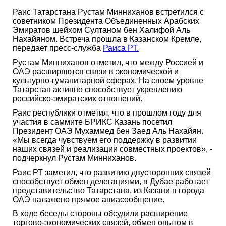
Раис Татарстана Рустам Минниханов встретился с
советником Президента Объединенных Арабских
Эмиратов шейхом Султаном бен Халифой Аль
Нахайяном. Встреча прошла в Казанском Кремле,
передает пресс-служба
Раиса РТ.
Рустам Минниханов отметил, что между Россией и
ОАЭ расширяются связи в экономической и
культурно-гуманитарной сферах. На своем уровне
Татарстан активно способствует укреплению
российско-эмиратских отношений.
Раис республики отметил, что в прошлом году для
участия в саммите БРИКС Казань посетил
Президент ОАЭ Мухаммед бен Заед Аль Нахайян.
«Мы всегда чувствуем его поддержку в развитии
наших связей и реализации совместных проектов», -
подчеркнул Рустам Минниханов.
Раис РТ заметил, что развитию двусторонних связей
способствует обмен делегациями, в Дубае работает
представительство Татарстана, из Казани в города
ОАЭ налажено прямое авиасообщение.
В ходе беседы стороны обсудили расширение
торгово-экономических связей, обмен опытом в