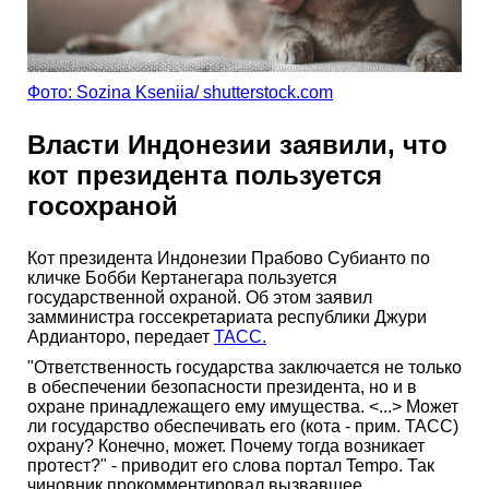
Фото: Sozina Kseniia/ shutterstock.com
Власти Индонезии заявили, что
кот президента пользуется
госохраной
Кот президента Индонезии Прабово Субианто по
кличке Бобби Кертанегара пользуется
государственной охраной. Об этом заявил
замминистра госсекретариата республики Джури
Ардианторо, передает
ТАСС.
"Ответственность государства заключается не только
в обеспечении безопасности президента, но и в
охране принадлежащего ему имущества. <...> Может
ли государство обеспечивать его (кота - прим. ТАСС)
охрану? Конечно, может. Почему тогда возникает
протест?" - приводит его слова портал Tempo. Так
чиновник прокомментировал вызвавшее