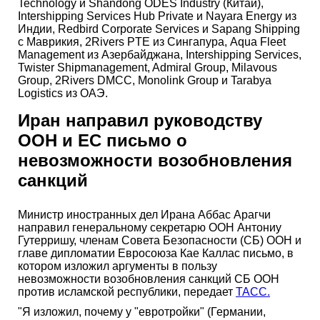
Technology и Shandong ODES Industry (Китай),
Intershipping Services Hub Private и Nayara Energy из
Индии, Redbird Corporate Services и Sapang Shipping
с Маврикия, 2Rivers PTE из Сингапура, Aqua Fleet
Management из Азербайджана, Intershipping Services,
Twister Shipmanagement, Admiral Group, Milavous
Group, 2Rivers DMCC, Monolink Group и Tarabya
Logistics из ОАЭ.
Иран направил руководству
ООН и ЕС письмо о
невозможности возобновления
санкций
Министр иностранных дел Ирана Аббас Арагчи
направил генеральному секретарю ООН Антониу
Гутерришу, членам Совета Безопасности (СБ) ООН и
главе дипломатии Евросоюза Кае Каллас письмо, в
котором изложил аргументы в пользу
невозможности возобновления санкций СБ ООН
против исламской республики, передает
ТАСС.
"Я изложил, почему у "евротройки" (Германии,