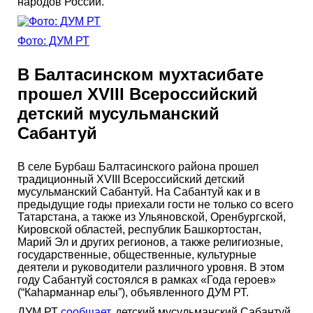
народов России.
Фото: ДУМ РТ
В Балтасинском мухтасибате
прошел XVIII Всероссийский
детский мусульманский
Сабантуй
В селе Бурбаш Балтасинского района прошел
традиционный XVIII Всероссийский детский
мусульманский Сабантуй. На Сабантуй как и в
предыдущие годы приехали гости не только со всего
Татарстана, а также из Ульяновской, Оренбургской,
Кировской областей, республик Башкортостан,
Марий Эл и других регионов, а также религиозные,
государственные, общественные, культурные
деятели и руководители различного уровня. В этом
году Сабантуй состоялся в рамках «Года героев»
(“Каһарманнар елы”), объявленного ДУМ РТ.
ДУМ РТ
сообщает
, детский мусульманский Сабантуй