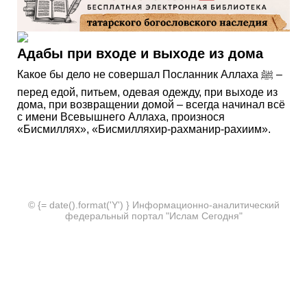
Адабы при входе и выходе из дома
Какое бы дело не совершал Посланник Аллаха ﷺ –
перед едой, питьем, одевая одежду, при выходе из
дома, при возвращении домой – всегда начинал всё
с имени Всевышнего Аллаха, произнося
«Бисмиллях», «Бисмилляхир-рахманир-рахиим».
© {= date().format('Y') } Информационно-аналитический
федеральный портал "Ислам Сегодня"