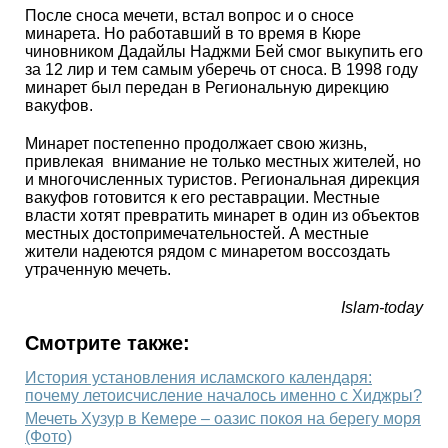
После сноса мечети, встал вопрос и о сносе
минарета. Но работавший в то время в Кюре
чиновником Дадайлы Наджми Бей смог выкупить его
за 12 лир и тем самым уберечь от сноса. В 1998 году
минарет был передан в Региональную дирекцию
вакуфов.
Минарет постепенно продолжает свою жизнь,
привлекая внимание не только местных жителей, но
и многочисленных туристов. Региональная дирекция
вакуфов готовится к его реставрации. Местные
власти хотят превратить минарет в один из объектов
местных достопримечательностей. А местные
жители надеются рядом с минаретом воссоздать
утраченную мечеть.
Islam-today
Смотрите также:
История установления исламского календаря:
почему летоисчисление началось именно с Хиджры?
Мечеть Хузур в Кемере – оазис покоя на берегу моря
(Фото)