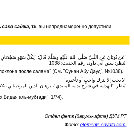
ь
сахв саджа,
т.к. вы непреднамеренно допустили
عَنْ ثَوْبَانَ عَنِ النَّبِيِّ صَلَّى اللهُ عَلَيْهِ وَسَلَّمَ قَالَ: "لِكُلِّ سَهْوٍ سَجْدَتَانِ بَعْدَ مَا يُسَلِّمُ"
يُنظر: سنن أبي داود، رقم الحديث: 1038.
 поклона после саляма" (См. "Сунан Абу Дауд", №1038).
"لا يجب إلا بترك واجبٍ أو تأخيره"
يُنظر: "الهداية في شرح بداية المبتدي"، برهان الدين المرغيناني، 1/74.
 Бидая аль-мубтади", 1/74).
Отдел фетв (даруль-ифта) ДУМ РТ
Фото:
elements.envato.com.