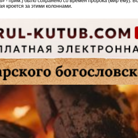
а» - прим.) было сохранено со времен пророка (мир ему).
ая кроется за этими колоннами.