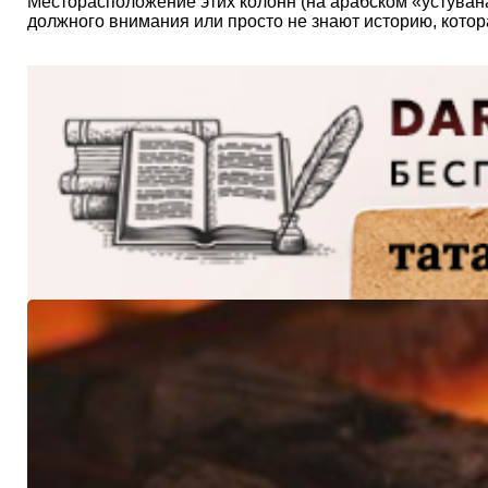
Месторасположение этих колонн (на арабском «устуван
должного внимания или просто не знают историю, котор