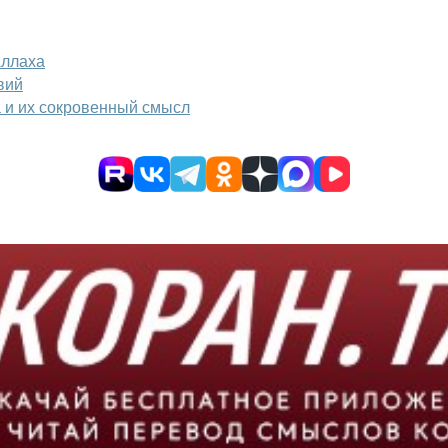
Аллаха
вий
а и их сокровенный смысл