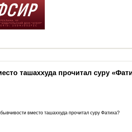
место ташаххуда прочитал суру «Фат
абывчивости вместо ташаххуда прочитал суру Фатиха?