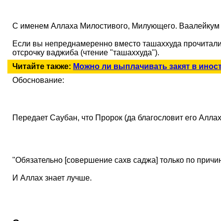
С именем Аллаха Милостивого, Милующего. Ваалейкум 
Если вы непреднамеренно вместо ташаххуда прочитали 
отсрочку ваджиба (чтение "ташаххуда").
Читайте также:
Можно ли выплачивать закят в инос
Обоснование:
Передает Саубан, что Пророк (да благословит его Аллах
"Обязательно [совершение сахв саджа] только по причин
И Аллах знает лучше.