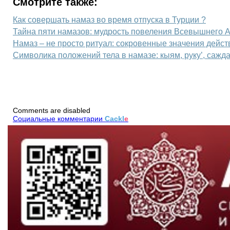
Смотрите также:
Как совершать намаз во время отпуска в Турции ?
Тайна пяти намазов: мудрость повеления Всевышнего 
Намаз – не просто ритуал: сокровенные значения дейст
Символика положений тела в намазе: кыям, руку’, сажд
Comments are disabled
Социальные комментарии
Cackl
e