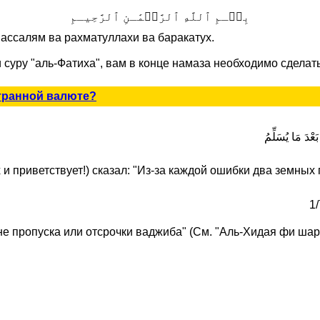
بِسۡـمِ ٱللَّهِ ٱلرَّحۡمَٰـنِ ٱلرَّحِيـمِ
ассалям ва рахматуллахи ва баракатух.
суру "аль-Фатиха", вам в конце намаза необходимо сделат
транной валюте?
 и приветствует!) сказал: "Из-за каждой ошибки два земных
е пропуска или отсрочки ваджиба" (См. "Аль-Хидая фи шарх