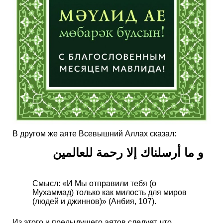
В другом же аяте Всевышний Аллах сказал:
و ما أرسلناك إلا رحمة للعالمين
Смысл: «И Мы отправили тебя (о
Мухаммад) только как милость для миров
(людей и джиннов)» (Анбия, 107).
Из этого и предыдущего аятов следует, что