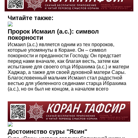
Читайте также:
Пророк Исмаил (а.с.): символ
покорности
Исмаил (а.с.) является одним из тех пророков,
которые упомянуты в Коране. Он – символ
покорности и преданности Господу. Он предстает
перед нами вначале, как благая весть, затем как
испытание для своего отца Ибрахима (а.с.) и матери
Хаджар, а также для своей духовной матери Сары.
Благословенный мальчик Исмаил стал радостной
вестью для убеленного сединами старца Ибрахима
(а.с.), но он был не концом, а началом всего
Достоинство суры "Ясин"