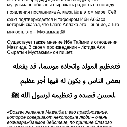
мусульмане обязаны выражать радость по поводу
появления посланника Аллаха ﷺ в этом мире. Сей
факт подтверждается и тафсиром Ибн Аббаса,
который сказал, что благо Аллаха это – знание, а Его
милость это – Мухаммад ﷺ.
Существует также мнение Ибн Таймии в отношении
Мавлида. В своем произведении «Иктида Аля
Сыратын Мустакым» он пишет:
فتعظيم المولد واتخاذه موسما، قد يفعله
بعض الناس و يكون له فيها أجر عظيم
لحسن قصده و تعظيمه لرسول الله ﷺ.
«Возвеличивание Мавлида и его празднование,
которое совершают некоторые люди – очень
вознаграждаемое действие, по причине благого