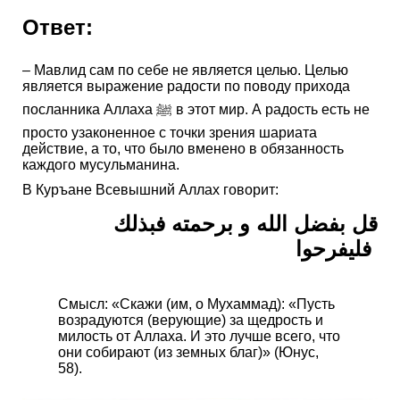
Ответ:
– Мавлид сам по себе не является целью. Целью
является выражение радости по поводу прихода
посланника Аллаха ﷺ в этот мир. А радость есть не
просто узаконенное с точки зрения шариата
действие, а то, что было вменено в обязанность
каждого мусульманина.
В Куръане Всевышний Аллах говорит:
قل بفضل الله و برحمته فبذلك
فليفرحوا
Смысл: «Скажи (им, о Мухаммад): «Пусть
возрадуются (верующие) за щедрость и
милость от Аллаха. И это лучше всего, что
они собирают (из земных благ)» (Юнус,
58).