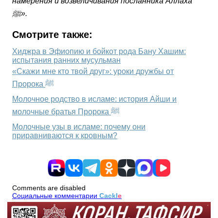
намерения и возвеличивания посланника Аллаха
ﷺ».
Смотрите также:
Хиджра в Эфиопию и бойкот рода Бану Хашим:
испытания ранних мусульман
«Скажи мне кто твой друг»: уроки дружбы от
Пророка ﷺ
Молочное родство в исламе: история Айши и
молочные братья Пророка ﷺ
Молочные узы в исламе: почему они
приравниваются к кровным?
Comments are disabled
Социальные комментарии
Cackl
e