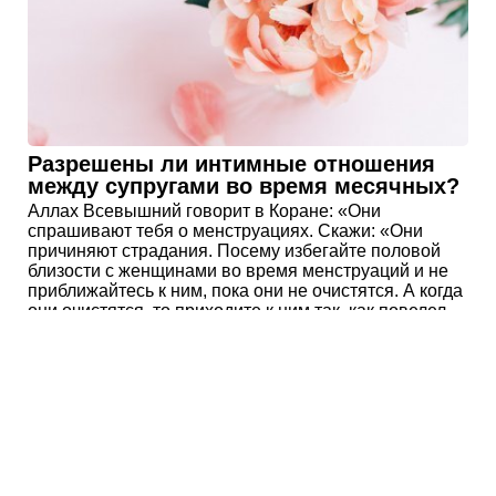
Разрешены ли интимные отношения
между супругами во время месячных?
Аллах Всевышний говорит в Коране: «Они
спрашивают тебя о менструациях. Скажи: «Они
причиняют страдания. Посему избегайте половой
близости с женщинами во время менструаций и не
приближайтесь к ним, пока они не очистятся. А когда
они очистятся, то приходите к ним так, как повелел
вам Аллах. Воистину, Аллах любит кающихся и
любит очищающихся» (аль-Бакара 2/222).