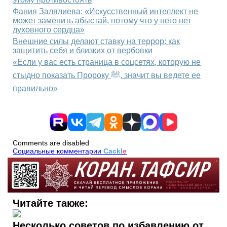
Фания Залялиева: «Искусственный интеллект не
может заменить абыстай, потому что у него нет
духовного сердца»
Внешние силы делают ставку на террор: как
защитить себя и близких от вербовки
«Если у вас есть страница в соцсетях, которую не
стыдно показать Пророку ﷺ, значит вы ведете ее
правильно»
Comments are disabled
Социальные комментарии
Cackl
e
Читайте также:
Несколько советов по избавлению от