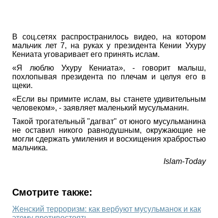
В соц.сетях распространилось видео, на котором
мальчик лет 7, на руках у президента Кении Ухуру
Кениата уговаривает его принять ислам.
«Я люблю Ухуру Кениата», - говорит малыш,
похлопывая президента по плечам и целуя его в
щеки.
«Если вы примите ислам, вы станете удивительным
человеком», - заявляет маленький мусульманин.
Такой трогательный "дагват" от юного мусульманина
не оставил никого равнодушным, окружающие не
могли сдержать умиления и восхищения храбростью
мальчика.
Islam-Today
Смотрите также:
Женский терроризм: как вербуют мусульманок и как
этому противостоять