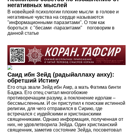
негативных мыслей
В новейшей психологии плохие мысли в голове и
негативные чувства на сердце называются
"информационными паразитами". О том как
бороться с "бесами -паразитами" поговорим в
данной статье
Саид ибн Зейд (радыйаллаху анху):
обретший Истину
Его отца звали Зейд ибн Амр, а мать Фатима бинти
Баджа. Его отец считал многобожие
противоречащим разуму, а поклонение идолам –
бессмысленным. И он приступил к поискам истинной
религии, для чего отправился в Сирию, где
встречался с иудейскими и христианскими
священниками. Однако информация, полученная от
них, не удовлетворила Зейда. Один христианский
священник, заметив состояние Зейда, посоветовал