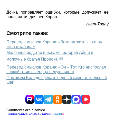
Дочка поправляет ошибки, которые допускает ее
папа, читая для нее Коран.
Islam-Today
Смотрите также:
Перевод смыслов Корана: «Земная жизнь – лишь
игра и забава»
Молочное родство в исламе: история Айши и
молочные братья Пророка ﷺ
Перевод смыслов Корана: «Он – Тот, Кто ниспослал
спокойствие в сердца верующих...»
Поможем Володе сделать первый самостоятельный
шаг!
Comments are disabled
Социальные комментарии
Cackl
e