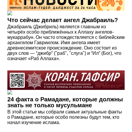
Что сейчас делает ангел Джабраиль?
Джабраиль (Джибриль) является главным из
четырёх особо приближённых к Аллаху ангелов-
мукаррабун. Он часто отождествляется с библейским
архангелом Гавриилом. Имя ангела имеет
древнесемитское происхождение. Оно состоит из
двух слов — “джибр” ("раб", "слуга") и “Ил” (Бог), что
означает «Раб Аллаха».
24 факта о Рамадане, которые должны
знать не только мусульмане
В этой статье мы собрали самые актуальные факты
о Рамадане, которые особо полезны будут тем, кто
начал изучение ислама.