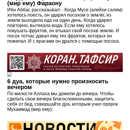
(мир ему) Фараону
Ибн Аббас рассказывал: - Когда Мусе (алейхи салям)
хотелось поесть, он ударял посохом о землю, из
земли выходила еда на один день. Когда ударял
повторно, вытекала вода. Если ему хотелось
покушать фруктов, он втыкал свой посохв землю. И
посох тотчас давал ему тех фруктов, которых он
пожелал. И с врагами он дрался с помощью посоха.
6 дуа, которые нужно произносить
вечером
По милости Аллаха мы дожили до вечера. Чтобы
сделать свои вечера благословенными, защитить
себя от бед, совершайте дуа, которым учил пророк
Мухаммад (мир ему):