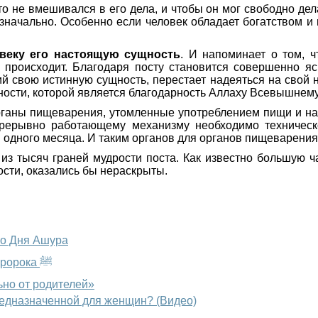
 не вмешивался в его дела, и чтобы он мог свободно делат
значально. Особенно если человек обладает богатством и в
веку его настоящую сущность
. И напоминает о том, ч
 происходит. Благодаря посту становится совершенно яс
й свою истинную сущность, перестает надеяться на свой н
ности, которой является благодарность Аллаху Всевышнему
рганы пищеварения, утомленные употреблением пищи и нап
прерывно работающему механизму необходимо техничес
и одного месяца. И таким органов для органов пищеварения 
из тысяч граней мудрости поста. Как известно большую ча
ости, оказались бы нераскрыты.
го Дня Ашура
День Ашура-2026: история, достоинства поста и сунна Пророка ﷺ
ьно от родителей»
редназначенной для женщин? (Видео)