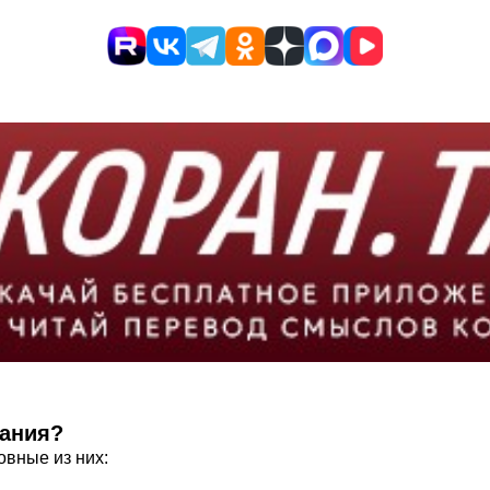
вания?
овные из них: