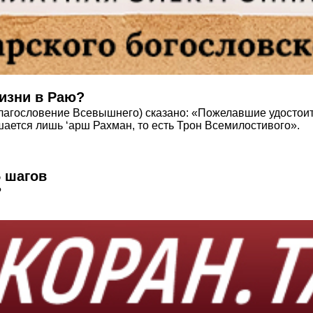
жизни в Раю?
лагословение Всевышнего) сказано: «Пожелавшие удостоить
ается лишь ‘арш Рахман, то есть Трон Всемилостивого».
5 шагов
?