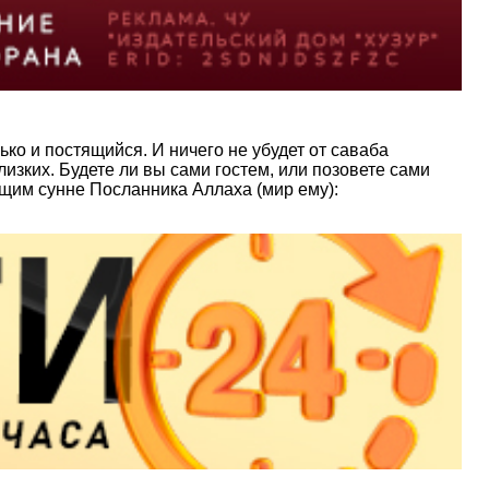
ько и постящийся. И ничего не убудет от саваба
лизких. Будете ли вы сами гостем, или позовете сами
щим сунне Посланника Аллаха (мир ему):