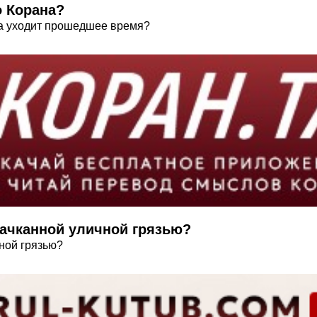
о Корана?
да уходит прошедшее время?
пачканной уличной грязью?
ной грязью?