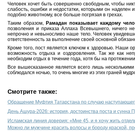
Человек хочет быть совершенно свободным, чтобы никто
слабость, ошибки и недостатки, которыми он наделен и
подобно животному, все больше погрязая в грехах.
Таким образом,
Рамадан показывает каждому чело
позволения и приказа Аллаха Всевышнего, ничего не
непрочно и невыносливо наше тело. Человек увидевши
ответственность за выполнение своей основной обязан
Кроме того, пост является ключом к здоровью. Наши о
возможность отдыха и оздоровления. Так же как не
необходим отдых в течение года, хотя бы на протяжени
Все вышесказанное является всего лишь несколькими 
соблюдался ночью, то очень многие из этих граней мудр
Смотрите также:
Обращение Муфтия Татарстана по случаю наступающе
Исламская линия доверия: «Мне 45, и я хочу жить отдел
Можно ли мужчине красить волосы и бороду краской, п