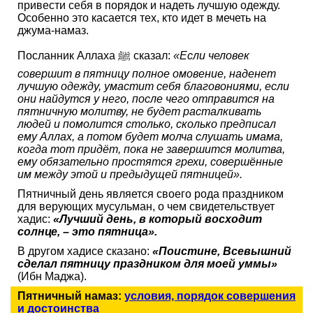
привести себя в порядок и надеть лучшую одежду.
Особенно это касается тех, кто идет в мечеть на
джума-намаз.
Посланник Аллаха ﷺ сказал:
«Если человек
совершит в пятницу полное омовение, наденет
лучшую одежду, умастит себя благовониями, если
они найдутся у него, после чего отправится на
пятничную молитву, не будет расталкивать
людей и помолится столько, сколько предписал
ему Аллах, а потом будет молча слушать имама,
когда тот придёт, пока не завершится молитва,
ему обязательно простятся грехи, совершённые
им между этой и предыдущей пятницей».
Пятничный день является своего рода праздником
для верующих мусульман, о чем свидетельствует
хадис:
«Лучший день, в который восходит
солнце, – это пятница».
В другом хадисе сказано:
«Поистине, Всевышний
сделал пятницу праздником для моей уммы»
(Ибн Маджа).
Пятничный намаз:
условия, порядок совершения
и достоинства