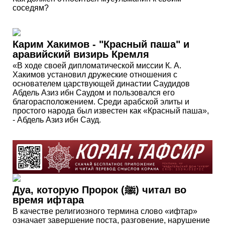
соседям?
Карим Хакимов - "Красный паша" и
аравийский визирь Кремля
«В ходе своей дипломатической миссии К. А.
Хакимов установил дружеские отношения с
основателем царствующей династии Саудидов
Абдель Азиз ибн Саудом и пользовался его
благорасположением. Среди арабской элиты и
простого народа был известен как «Красный паша»,
- Абдель Азиз ибн Сауд.
Дуа, которую Пророк (ﷺ) читал во
время ифтара
В качестве религиозного термина слово «ифтар»
означает завершение поста, разговение, нарушение