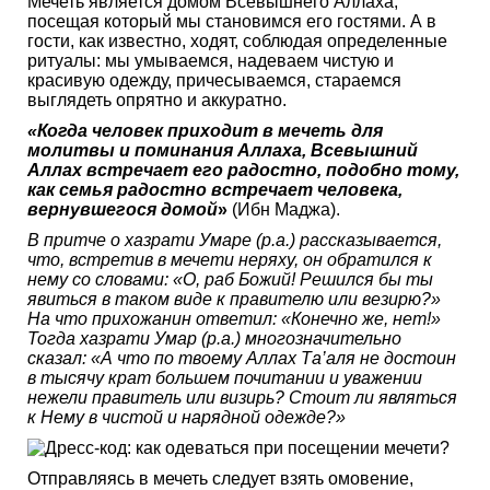
Мечеть является домом Всевышнего Аллаха,
посещая который мы становимся его гостями. А в
гости, как известно, ходят, соблюдая определенные
ритуалы: мы умываемся, надеваем чистую и
красивую одежду, причесываемся, стараемся
выглядеть опрятно и аккуратно.
«Когда человек приходит в мечеть для
молитвы и поминания Аллаха, Всевышний
Аллах встречает его радостно, подобно тому,
как семья радостно встречает человека,
вернувшегося домой
»
(Ибн Маджа).
В притче о хазрати Умаре (р.а.) рассказывается,
что, встретив в мечети неряху, он обратился к
нему со словами: «О, раб Божий! Решился бы ты
явиться в таком виде к правителю или везирю?»
На что прихожанин ответил: «Конечно же, нет!»
Тогда хазрати Умар (р.а.) многозначительно
сказал: «А что по твоему Аллах Та’аля не достоин
в тысячу крат большем почитании и уважении
нежели правитель или визирь? Стоит ли являться
к Нему в чистой и нарядной одежде?»
Отправляясь в мечеть следует взять омовение,