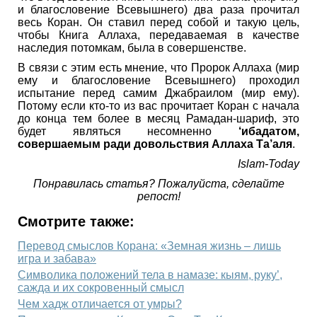
и благословение Всевышнего) два раза прочитал
весь Коран. Он ставил перед собой и такую цель,
чтобы Книга Аллаха, передаваемая в качестве
наследия потомкам, была в совершенстве.
В связи с этим есть мнение, что Пророк Аллаха (мир
ему и благословение Всевышнего) проходил
испытание перед самим Джабраилом (мир ему).
Потому если кто-то из вас прочитает Коран с начала
до конца тем более в месяц Рамадан-шариф, это
будет являться несомненно
‘ибадатом,
совершаемым ради довольствия Аллаха Та’аля
.
Islam-Today
Понравилась статья? Пожалуйста, сделайте
репост!
Смотрите также:
Перевод смыслов Корана: «Земная жизнь – лишь
игра и забава»
Символика положений тела в намазе: кыям, руку’,
сажда и их сокровенный смысл
Чем хадж отличается от умры?