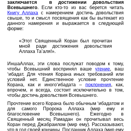
заключается в достижении довольствия
Всевышнего
. Если кто-то из вас берется читать
Книгу Аллаха
с намерением достичь довольствия
свыше, то и смысл посвящения как бы вытекает из
данного намерения и выражается в следующей
форме:
«Этот Священный Коран был прочитан
мной ради достижения довольствия
Аллаха Та’аля!».
ИншаАллах, эти слова послужат поводом к тому,
чтобы Всевышний воспринял ваше
чтение
, ваш
‘ибадат. Для чтения Корана иных требований или
условий нет. Единственное условие прочтение
Корана, как и иного‘ибадата –
поклонения
, как,
впрочем, и всегда, состоит исключительно в том,
чтобы достичь довольствия Всевышнего.
Прочтение всего Корана было обычным ‘ибадатом и
для самого Пророка Аллаха (мир ему и
благословение Всевышнего). Ежегодно в
Священный месяц Рамадан он прочитывал весь
Коран перед Джабраилом (мир ему). Рассказывают,
что в год своей кончины Посланник Аллаха (мир ему