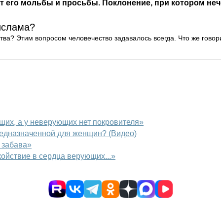
ют его мольбы и просьбы. Поклонение, при котором не
ислама?
ва? Этим вопросом человечество задавалось всегда. Что же говор
щих, а у неверующих нет покровителя»
редназначенной для женщин? (Видео)
 забава»
койствие в сердца верующих...»