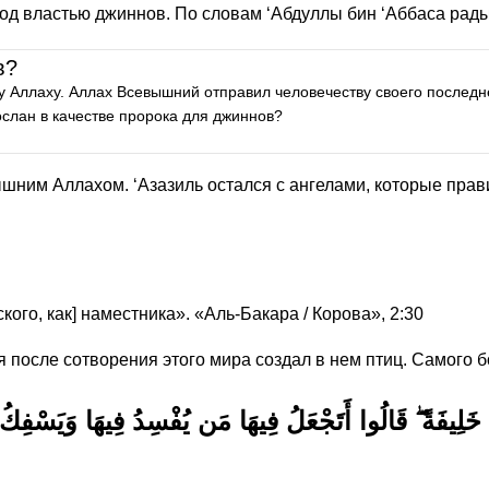
под властью джиннов. По словам ‘Абдуллы бин ‘Аббаса рад
ов?
Аллаху. Аллах Всевышний отправил человечеству своего последнег
и он ниспослан в качестве пророка для джиннов?
ышним Аллахом. ‘Азазиль остался с ангелами, которые пра
ого, как] наместника». «Аль-Бакара / Корова», 2:30
 после сотворения этого мира создал в нем птиц. Самого б
 خَلِيفَةً ۖ قَالُوا أَتَجْعَلُ فِيهَا مَن يُفْسِدُ فِيهَا وَيَسْفِكُ