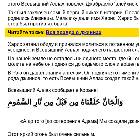
этого Всевышний Аллах повелел Джабраилю ‘алейхис-
Так был заключен самый первый никах в истории. После
родились близнецы. Мальчику дали имя Харис. Харис бы
отец был против их брака.
Читайте также:
Вся правда о джиннах
Харис затаил обиду и принялся молиться в потаенном у
усерднее, и Всевышний Аллах поднял его на шестой слой
На нашей земле не осталось ни единого места, где бы 
молитв на небе он поднялся до седьмого слоя и вошел в
В Раю он давал знания ангелам. Он поднялся от имени Х
рода джиннов, то есть Всевышний Аллах создал такой н
Всевышний Аллах сообщает в Коране:
وَالْجَانَّ خَلَقْنَاهُ مِن قَبْلُ مِن نَّارِ السَّمُومِ
«А до того [до сотворения Адама] Мы создали джин
Этот яркий огонь был очень сильным.