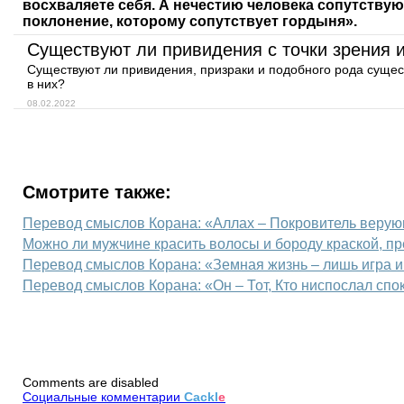
восхваляете себя. А нечестию человека сопутству
поклонение, которому сопутствует гордыня».
Существуют ли привидения с точки зрения 
Существуют ли привидения, призраки и подобного рода сущест
в них?
08.02.2022
Смотрите также:
Перевод смыслов Корана: «Аллах – Покровитель верую
Можно ли мужчине красить волосы и бороду краской, п
Перевод смыслов Корана: «Земная жизнь – лишь игра и
Перевод смыслов Корана: «Он – Тот, Кто ниспослал спо
Comments are disabled
Социальные комментарии
Cackl
e