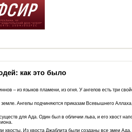
юдей: как это было
иннов – из языков пламени, из огня. У ангелов есть три св
на земле. Ангелы подчиняются приказам Всевышнего Аллаха
существ для Ада. Один был в обличии льва, и его хвост нап
пиона.
 хвосты. Из хвоста Джаблита были созданы все змеи Ада, а