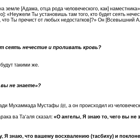
а земле [Адама, отца рода человеческого, как] наместника». 
: «Неужели Ты установишь там того, кто будет сеять нечес
, что Ты пречист от любых недостатков]?» Он [Всевышний Ал
ет сеять нечестие и проливать кровь?
будут такими же.
 вы не знаете»?
Во-первых, Аллах Табарака ва Та‘аля создал этот мир ради Мухаммада Мустафы ﷺ, а он происх
рака ва Та‘аля сказал:
«О ангелы, Я знаю то, чего вы не 
, Я знаю, что вашему восхвалению (тасбиху) и покло