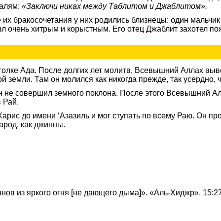
салям:
«Заключи никах между Таблитом и Джаблитом».
 их бракосочетания у них родились близнецы: один мальчик
л очень хитрым и корыстным. Его отец Джаблит захотел пож
голке Ада. После долгих лет молитв, Всевышний Аллах выв
 земли. Там он молился как никогда прежде, так усердно, 
он не совершил земного поклона. После этого Всевышний А
 Рай.
арис до имени ‘Азазиль и мог ступать по всему Раю. Он прож
арод, как джинны.
нов из яркого огня [не дающего дыма]». «Аль-Хиджр», 15:2