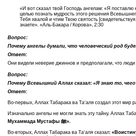
«И вот сказал твой Господь ангелам: «Я поставлю н
целью познать мудрость этого решения Всевышнего]
Тебя хвалой и чтим Твою святость [свидетельствуя
знаете». «Аль-Бакара / Корова», 2:30
Вопрос:
Почему ангелы думали, что человеческий род буд
Ответ:
Они видели неверие джиннов и предполагали, что люди 
Вопрос:
Почему Всевышний Аллах сказал: «Я знаю то, чего
Ответ:
Изначально ангелы не могли знать эту тайну. Аллах Таба
Мухаммада Мустафы
ﷺ
».
Во-вторых, Аллах Табарака ва Та‘аля сказал:
«Воистину