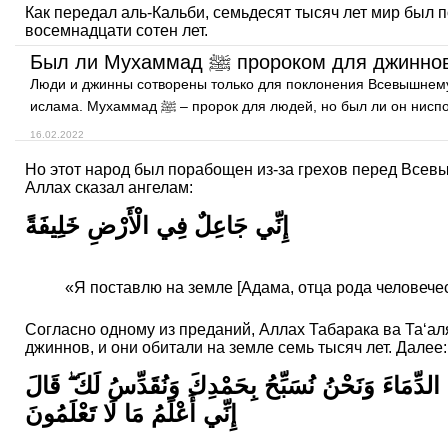
Как передал аль-Кальби, семьдесят тысяч лет мир был 
восемнадцати сотен лет.
Был ли Мухаммад ﷺ пророком для джинн
Люди и джинны сотворены только для поклонения Всевышнему 
ислама. Мухаммад ﷺ – пророк для людей, но был л
16.02.2022
Но этот народ был порабощен из-за грехов перед Всев
Аллах сказал ангелам:
إِنِّي جَاعِلٌ فِي الْأَرْضِ خَلِيفَةً
«Я поставлю на земле [Адама, отца рода человеческ
Согласно одному из преданий, Аллах Табарака ва Та‘аля
джиннов, и они обитали на земле семь тысяч лет. Далее:
 الدِّمَاءَ وَنَحْنُ نُسَبِّحُ بِحَمْدِكَ وَنُقَدِّسُ لَكَ ۖ قَالَ
إِنِّي أَعْلَمُ مَا لَا تَعْلَمُونَ