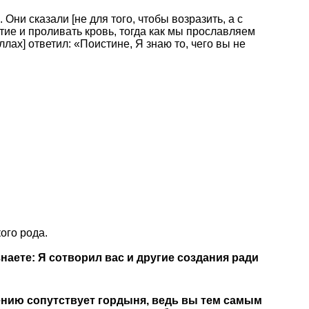
Они сказали [не для того, чтобы возразить, а с
тие и проливать кровь, тогда как мы прославляем
лах] ответил: «Поистине, Я знаю то, чего вы не
одил из человеческого рода.
знаете: Я сотворил вас и другие создания ради
нению сопутствует гордыня, ведь вы тем самым