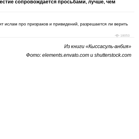
честие сопровождается просьбами, лучше, чем
ит ислам про призраков и привидений, разрешается ли верить
18053
Из книги «Кыссасуль-анбия»
Фото:
elements.envato.com и
shutterstock.com