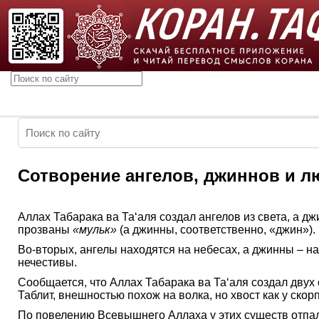
Сотворение ангелов, джиннов и л
Аллах Табарака ва Та‘аля создал ангелов из света, а дж
прозваны
«мульк»
(а джинны, соответственно, «джин»).
Во-вторых, ангелы находятся на небесах, а джинны – 
нечестивы.
Сообщается, что Аллах Табарака ва Та‘аля создал двух 
Таблит, внешностью похож на волка, но хвост как у скор
По повелению Всевышнего Аллаха у этих существ отпали