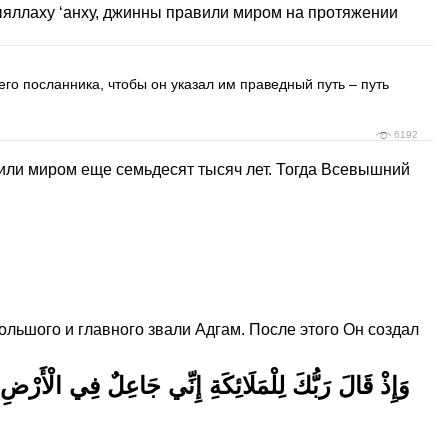
ыяллаху ‘анху, джинны правили миром на протяжении
о посланника, чтобы он указал им праведный путь – путь
6192
вили миром еще семьдесят тысяч лет. Тогда Всевышний
ольшого и главного звали Адгам. После этого Он создал
وَإِذْ قَالَ رَبُّكَ لِلْمَلَائِكَةِ إِنِّي جَاعِلٌ فِي الْأَرْضِ