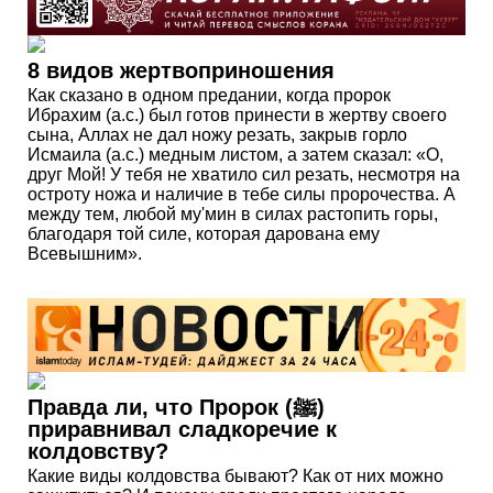
8 видов жертвоприношения
Как сказано в одном предании, когда пророк
Ибрахим (а.с.) был готов принести в жертву своего
сына, Аллах не дал ножу резать, закрыв горло
Исмаила (а.с.) медным листом, а затем сказал: «О,
друг Мой! У тебя не хватило сил резать, несмотря на
остроту ножа и наличие в тебе силы пророчества. А
между тем, любой му'мин в силах растопить горы,
благодаря той силе, которая дарована ему
Всевышним».
Правда ли, что Пророк (ﷺ)
приравнивал сладкоречие к
колдовству?
Какие виды колдовства бывают? Как от них можно