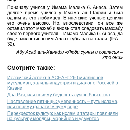
Поначалу учился у Имама Малика б. Анаса. Затем
долгое время учился у Имама аш-Шафии и был
одним из его любимцев. Египетские ученые ценили
его очень высоко. Но, впоследствии, он все же
оставил этот мазхаб и вновь стал следовать мазхабу
своего первого учителя – Имама Малика б. Анаса, да
будет милостив к ним Аллах субхана ва тааля. (IFA, I:
32).
Абу Асад аль-Ханафи «Люди сунны и согласия –
кто они»
Смотрите также:
Исламский аспект в АСЕАН: 260 миллионов
мусульман, халяль-индустрия и диалог с Россией в
Казани
Два Рая, или почему бедность лучше богатства
Наставление пятницы: умеренность – путь ислама,
или почему фанатизм чужд вере
Перекресток культур: как ислам и татары повлияли
на культуру мордвы, марийцев и удмуртов