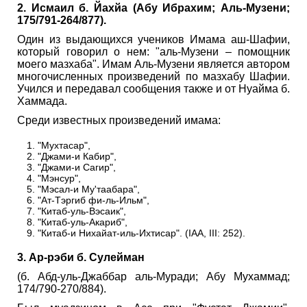
2. Исмаил б. Йахйа (Абу Ибрахим; Аль-Музени;
175/791-264/877).
Один из выдающихся учеников Имама аш-Шафии,
который говорил о нем: "аль-Музени – помощник
моего мазхаба". Имам Аль-Музени является автором
многочисленных произведений по мазхабу Шафии.
Учился и передавал сообщения также и от Нуайма б.
Хаммада.
Среди известных произведений имама:
"Мухтасар",
"Джами-и Кабир",
"Джами-и Сагир",
"Мэнсур",
"Мэсал-и Му'таабара",
"Ат-Тэргиб фи-ль-Ильм",
"Китаб-уль-Вэсаик",
"Китаб-уль-Акариб",
"Китаб-и Нихайат-иль-Ихтисар". (IAA, III: 252).
3. Ар-рэби б. Сулейман
(б. Абд-уль-Джаббар аль-Муради; Абу Мухаммад;
174/790-270/884).