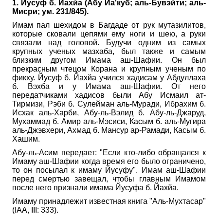
1. Йусуф б. Йахйа (Абу Йа'куб; аль-Бувэйти; аль-
Мисри; ум. 231/845).
Имам пал шехидом в Багдаде от рук мутазилитов,
которые сковали цепями ему ноги и шею, а руки
связали над головой. Будучи одним из самых
крупных ученых мазхаба, был также и самым
близким другом Имама аш-Шафии. Он был
прекрасным чтецом Корана и крупным ученым по
фикху. Йусуф б. Йахйа учился хадисам у Абдуллаха
б. Вэхба и у Имама аш-Шафии. От него
передатчиками хадисов были Абу Исмаил ат-
Тирмизи, Рэби б. Сулейман аль-Муради, Ибрахим б.
Исхак аль-Харби, Абу-ль-Вэлид б. Абу-ль-Джаруд,
Мухаммад б. Амир аль-Мэсиси, Касым б. аль-Мугира
аль-Джэвхери, Ахмад б. Мансур ар-Рамади, Касым б.
Хашим.
Абу-ль-Асим передает: "Если кто-либо обращался к
Имаму аш-Шафии когда время его было ограничено,
то он посылал к имаму Йусуфу". Имам аш-Шафии
перед смертью завещал, чтобы главным Имамом
после него признали имама Йусуфа б. Йахйа.
Имаму принадлежит известная книга "Аль-Мухтасар"
(IAA, III: 333).