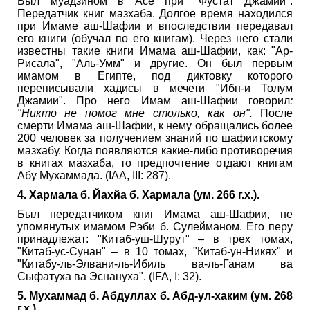
Был муадзином в Асе при "Фустат Джамии".
Передатчик книг мазхаба. Долгое время находился
при Имаме аш-Шафии и впоследствии передавал
его книги (обучал по его книгам). Через него стали
известны такие книги Имама аш-Шафии, как: "Ар-
Рисала", "Аль-Умм" и другие. Он был первым
имамом в Египте, под диктовку которого
переписывали хадисы в мечети "Ибн-и Толум
Джамии". Про него Имам аш-Шафии говорил
:
"Никто не помог мне столько, как он".
После
смерти Имама аш-Шафии, к нему обращались более
200 человек за получением знаний по шафиитскому
мазхабу. Когда появляются какие-либо противоречия
в книгах мазхаба, то предпочтение отдают книгам
Абу Мухаммада. (IAA, III: 287).
4. Хармала б. Йахйа б. Хармала (ум. 266 г.х.).
Был передатчиком книг Имама аш-Шафии, не
упомянутых имамом Рэби б. Сулейманом. Его перу
принадлежат: "Китаб-уш-Шурут" – в трех томах,
"Китаб-ус-Сунан" – в 10 томах, "Китаб-ун-Никях" и
"Китабу-ль-Элвани-ль-Ибиль ва-ль-Ганам ва
Сыфатуха ва Эснануха". (IFA, I: 32).
5. Мухаммад б. Абдуллах б. Абд-ул-хаким (ум. 268
г.х.).