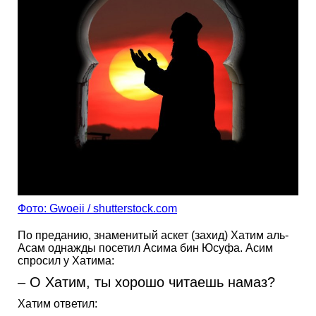
Фото: Gwoeii / shutterstock.com
По преданию, знаменитый аскет (захид) Хатим аль-
Асам однажды посетил Асима бин Юсуфа. Асим
спросил у Хатима:
– О Хатим, ты хорошо читаешь намаз?
Хатим ответил: