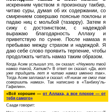
искренним чувством я произношу такбир,
читаю суры, думая об их содержании, со
смирением совершаю поясные поклоны и
падаю ниц с мольбой (тазарру). Затем я
сижу с достоинством, с надеждой
выражаю благодарность Аллаху и
приветствую по сунне. После намаза я
пребываю между страхом и надеждой. Я
даю себе слово проявить терпение, чтобы
продолжать читать намаз таким образом.
Когда Асим услышал это, он сказал:
«Неужели твой
намаз такой, Хатим?»
В ответ он сказал:
«Да, вот
уже тридцать лет я читаю намаз именно так».
Тогда Асим заплакал и сказал:
«Я никак не смог так
совершить намаз».
Так написано в «Танбиху’ль-
Гафилин».
«Всё хорошее —
от Аллаха, а все плохое — от
тебя самого»
Саади говорит: