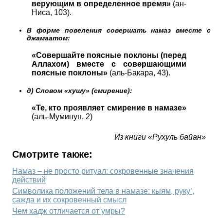
верующим в определенное время»
(ан-
Ниса, 103).
В форме повеления совершать намаз вместе с
джамаатом:
«Совершайте поясные поклоны (перед
Аллахом) вместе с совершающими
поясные поклоны»
(аль-Бакара, 43).
д) Словом «хушу» (смирение):
«Те, кто проявляет смирение в намазе»
(аль-Муминун, 2)
Из книги «Рухуль байан»
Смотрите также:
Намаз – не просто ритуал: сокровенные значения
действий
Символика положений тела в намазе: кыям, руку’,
сажда и их сокровенный смысл
Чем хадж отличается от умры?