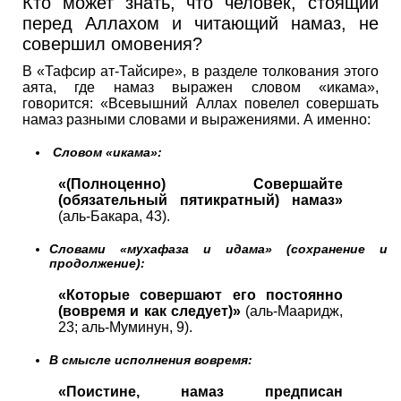
Кто может знать, что человек, стоящий
перед Аллахом и читающий намаз, не
совершил омовения?
В «Тафсир ат-Тайсире», в разделе толкования этого
аята, где намаз выражен словом «икама»,
говорится: «Всевышний Аллах повелел совершать
намаз разными словами и выражениями. А именно:
Словом «икама»:
«(Полноценно) Совершайте
(обязательный пятикратный) намаз»
(аль-Бакара, 43).
Словами «мухафаза и идама» (сохранение и
продолжение):
«Которые совершают его постоянно
(вовремя и как следует)»
(аль-Мааридж,
23; аль-Муминун, 9).
В смысле исполнения вовремя:
«Поистине, намаз предписан