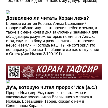
тех, кто берет и дает взятки». (Абу Давуд, Тирмизи)
Дозволено ли читать Коран лежа?
В одном из аятов Корана, Аллах Всевышний
говорит: «Воистину, в сотворении небес и земли, а
также в смене ночи и дня заключены знамения для
обладающих разумом, которые поминают Аллаха
стоя, сидя и на боку и размышляют о сотворении
небес и земли: «Господь наш! Ты не сотворил это
понапрасну. Пречист Ты! Защити же нас от мучений
в Огне» (Али Имран 3/190-191).
Ду'а, которую читал пророк 'Иса (а.с.)
Пророк Иса (мир Ему) один из почитаемых и
уважаемых посланников Всевышнего Аллаха в
Исламе. Всевышний Творец сказал о нем в
Священном Коране: