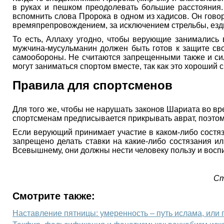
в руках и пешком преодолевать большие расстояния.
вспомнить слова Пророка в одном из хадисов. Он гово
времяпрепровождением, за исключением стрельбы, езды
То есть, Аллаху угодно, чтобы верующие занималис
мужчина-мусульманин должен быть готов к защите сво
самообороны. Не считаются запрещенными также и сил
могут заниматься спортом вместе, так как это хороший
Правила для спортсменов
Для того же, чтобы не нарушать законов Шариата во в
спортсменам предписывается прикрывать аврат, поэтом
Если верующий принимает участие в каком-либо состяза
запрещено делать ставки на какие-либо состязания и
Всевышнему, они должны нести человеку пользу и воспи
Ст
Смотрите также:
Наставление пятницы: умеренность – путь ислама, или