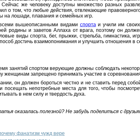
 Сейчас же человеку доступны множество разных развлеч
рил о том, что любые действия, отвлекающие правоверног
 на лошади, плавания и семейных игр.
ь всеми вышеописанными видами
спорта
и учили им своих 
ей родины и заветов Аллаха от врага, поэтому он долж
овые виды спорта, бег, прыжки, стрельба, гимнастика, иг
 способ достичь взаимопонимания и улучшить отношения в с
ремя занятий спортом верующие должны соблюдать некоторые
у женщинам запрещено принимать участие в соревнованиях,
нии, он должен бороться честно и не ставить перед собой
ли посещать непотребные места для того, чтобы посмотр
тывать в нем силу и твердость духа.
атья оказалась полезной? Не забудь поделиться с друзья
 почему фанатизм чужд вере