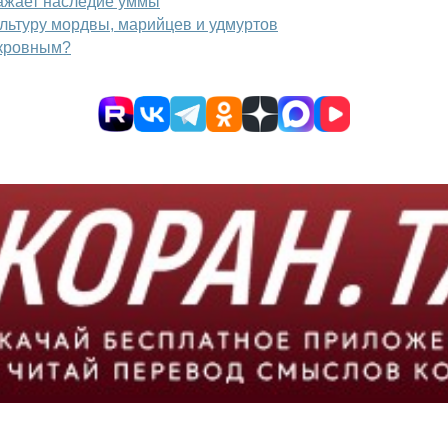
кажает наследие уммы
ультуру мордвы, марийцев и удмуртов
 кровным?