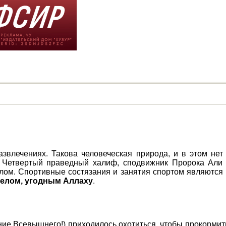
влечениях. Такова человеческая природа, и в этом нет 
. Четвертый праведный халиф, сподвижник Пророка Али 
лом. Спортивные состязания и занятия спортом являются 
елом, угодным Аллаху
.
ение Всевышнего!) приходилось охотиться, чтобы прокорми