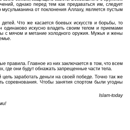
ений, однако перед тем как предаваться им, следует
о мусульманина от поклонения Аллаху, является пустым
детей. Что же касается боевых искусств и борьбы, то
ен одинаково искусно владеть своим телом и приемами
ры с мячом и метание холодного оружия. Мужья и жены
емье.
 правила. Главное из них заключается в том, что всем
 где они будут обнажать запрещенные части тела.
 цель заработать деньги на своей победе. Точно так же
еть соревнования. Чтобы занятия спортом были угодны
Islam-today
ми!