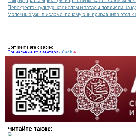
Такфир, фальсификация и фанатизм: как ваххабизм ис
Перекресток культур: как ислам и татары повлияли на к
Молочные узы в исламе: почему они приравниваются к
Comments are disabled
Социальные комментарии
Cackl
e
Читайте также: