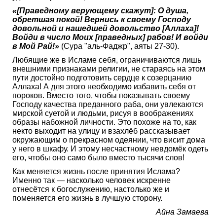
«[Праведному верующему скажут]: О душа,
обретшая покой! Вернись к своему Господу
довольной и нашедшей довольство [Аллаха]!
Войди в число Моих [праведных] рабов! И войди
в Мой Рай!»
(Сура "аль-Фаджр", аяты 27-30).
​Любящие же в Исламе себя, ограничиваются лишь
внешними признаками религии,​ не стараясь на этом
пути достойно подготовить​ сердце​ к​ созерцанию
Аллаха! А для этого необходимо избавить себя​ от
пороков. Вместо того, чтобы показывать своему
Господу качества преданного раба, они​ увлекаются
мирской суетой и людьми,​ рисуя в​ воображениях
образы набожной личности. Это похоже на то, как
некто​ выходит на улицу и взахлёб рассказывает
окружающим о прекрасном одеянии, что висит​ дома
у него в шкафу. И этому несчастному невдомёк одеть
его, чтобы оно само было вместо тысячи слов!
​Как меняется жизнь после принятия Ислама?
Именно так —​ насколько человек искренне
отнесётся к богослужению, настолько же​ и
поменяется его жизнь в лучшую сторону.
​Айна Замаева