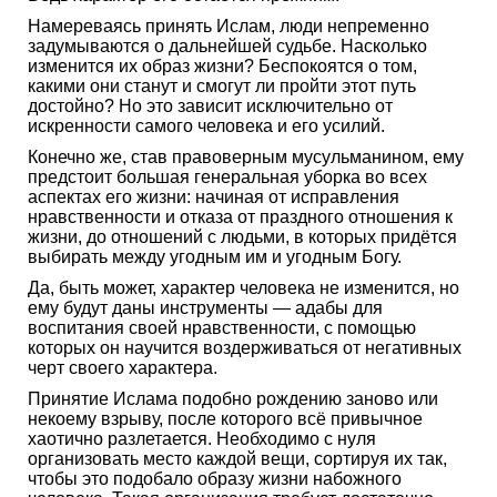
​Намереваясь принять Ислам, люди непременно
задумываются о дальнейшей судьбе. Насколько
изменится их образ жизни?​ Беспокоятся о том,
какими они станут и​ смогут ли пройти этот путь
достойно?​ Но​ это зависит исключительно от
искренности​ самого​ человека и его усилий.
Конечно же, став правоверным​ мусульманином, ему​
предстоит большая генеральная уборка во всех
аспектах​ его​ жизни:​ начиная от​ исправления
нравственности и​ отказа от праздного отношения к
жизни, до отношений​ с людьми, в которых придётся
выбирать между угодным им​ и угодным Богу.​
Да, быть может,​ характер человека не изменится, но
ему будут даны инструменты —​ адабы для
воспитания своей нравственности, с помощью
которых он научится воздерживаться от негативных
черт своего характера.
​Принятие Ислама подобно рождению заново или
некоему​ взрыву, после которого всё привычное​
хаотично разлетается. Необходимо с нуля
организовать место каждой вещи, сортируя их​ так,
чтобы это подобало образу жизни​ набожного