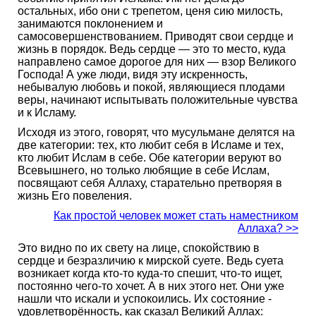
остальных, ибо​ они с​ трепетом, ценя сию милость,
занимаются поклонением и
самосовершенствованием. Приводят свои сердце и
жизнь в порядок.​ Ведь сердце —​ это то место, куда
направлено самое дорогое для них​ —​ взор​ Великого
Господа!​ А уже люди, видя эту искренность,
небывалую любовь и покой,​ являющиеся​ плодами
веры,​ начинают испытывать положительные чувства
и к Исламу.
​Исходя из этого, говорят, что мусульмане делятся на
две категории: тех, кто любит себя в Исламе и тех,
кто любит Ислам в себе.​ Обе категории веруют во
Всевышнего, но только любящие в себе Ислам,
посвящают себя Аллаху, старательно​ претворяя в
жизнь Его повеления.​
Как простой человек может стать наместником
Аллаха? >>
Это видно по их свету на лице, спокойствию в
сердце и безразличию​ к мирской суете. Ведь суета
возникает когда кто-то куда-то спешит, что-то ищет,
постоянно чего-то хочет. А в них этого нет. Они уже​
нашли​ что искали и успокоились. Их состояние -
удовлетворённость, как сказал Великий Аллах:​