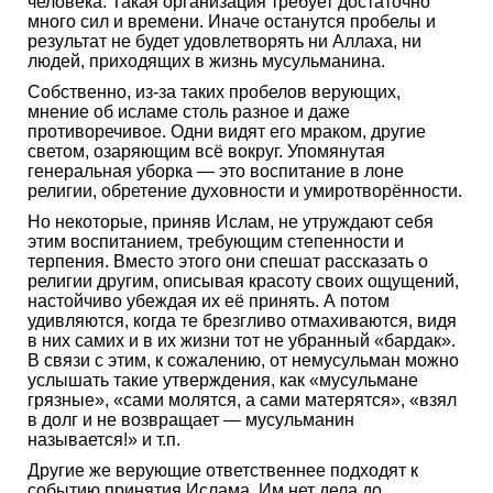
человека. Такая организация требует достаточно​
много сил и времени.​ Иначе останутся пробелы и​
результат не будет удовлетворять ни Аллаха, ни
людей, приходящих​ в​ жизнь мусульманина​.
Собственно, из-за таких пробелов верующих,​
мнение об исламе столь разное​ и даже
противоречивое. Одни видят его мраком, другие
светом, озаряющим всё​ вокруг.​ Упомянутая
генеральная уборка —​ это воспитание в лоне
религии, обретение духовности и умиротворённости.​
Но некоторые, приняв Ислам, не утруждают себя
этим воспитанием, требующим степенности и
терпения. Вместо этого они спешат рассказать о
религии другим,​ описывая красоту своих ощущений,
настойчиво убеждая их её​ принять. А​ потом
удивляются, когда те брезгливо отмахиваются, видя
в них самих и в их жизни​ тот не убранный «бардак».
В связи с этим, к сожалению, от немусульман можно
услышать такие утверждения, как «мусульмане
грязные», «сами молятся, а сами матерятся», «взял
в долг и не возвращает —​ мусульманин
называется!» и т.п.​
Другие​ же верующие​ ответственнее подходят к
событию принятия​ Ислама.​ Им нет​ дела до