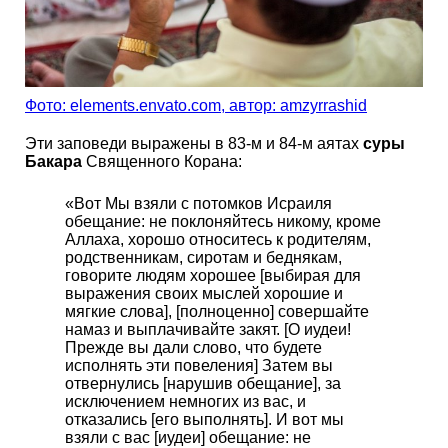
Фото: еlements.envato.com, автор: amzyrrashid
Эти заповеди выражены в 83-м и 84-м аятах
суры
Бакара
Священного Корана:
«Вот Мы взяли с потомков Исраиля
обещание: не поклоняйтесь никому, кроме
Аллаха, хорошо относитесь к родителям,
родственникам, сиротам и беднякам,
говорите людям хорошее [выбирая для
выражения своих мыслей хорошие и
мягкие слова], [полноценно] совершайте
намаз и выплачивайте закят. [О иудеи!
Прежде вы дали слово, что будете
исполнять эти повеления] Затем вы
отвернулись [нарушив обещание], за
исключением немногих из вас, и
отказались [его выполнять]. И вот мы
взяли с вас [иудеи] обещание: не