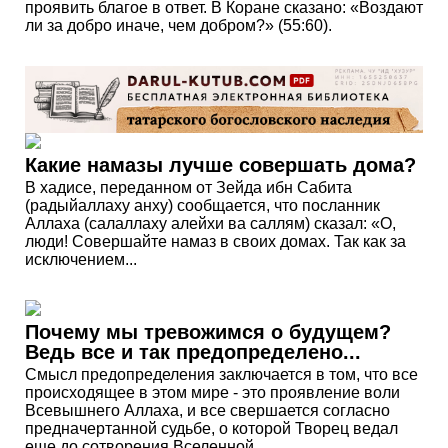
проявить благое в ответ. В Коране сказано: «Воздают
ли за добро иначе, чем добром?» (55:60).
Какие намазы лучше совершать дома?
В хадисе, переданном от Зейда ибн Сабита
(радыйаллаху анху) сообщается, что посланник
Аллаха (салаллаху алейхи ва саллям) сказал: «О,
люди! Совершайте намаз в своих домах. Так как за
исключением...
Почему мы тревожимся о будущем?
Ведь все и так предопределено...
Смысл предопределения заключается в том, что все
происходящее в этом мире - это проявление воли
Всевышнего Аллаха, и все свершается согласно
предначертанной судьбе, о которой Творец ведал
еще до сотворения Вселенной...