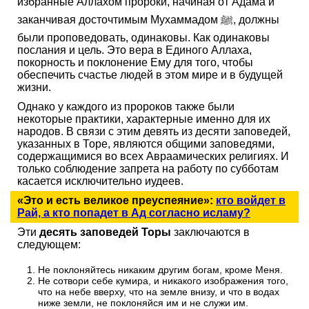
избранные Аллахом пророки, начиная от Адама и
заканчивая досточтимым Мухаммадом ﷺ, должны
были проповедовать, одинаковы. Как одинаковы
послания и цель. Это вера в Единого Аллаха,
покорность и поклонение Ему для того, чтобы
обеспечить счастье людей в этом мире и в будущей
жизни.
Однако у каждого из пророков также были
некоторые практики, характерные именно для их
народов. В связи с этим девять из десяти заповедей,
указанных в Торе, являются общими заповедями,
содержащимися во всех Авраамических религиях. И
только соблюдение запрета на работу по субботам
касается исключительно иудеев.
«Это и есть великое преуспеяние»:
кто войдет в
Рай, а кто попадет в Ад согласно исламу?
Эти
десять заповедей Торы
заключаются в
следующем:
Не поклоняйтесь никаким другим богам, кроме Меня.
Не сотвори себе кумира, и никакого изображения того,
что на небе вверху, что на земле внизу, и что в водах
ниже земли, не поклоняйся им и не служи им.