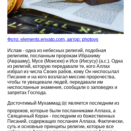
Фото: еlements.envato.com, автор: photovs
Ислам - одна из небесных религий, подобная
религиям, посланным пророкам Ибрахиму
(Аврааму), Мусе (Моисею) и Исе (Иисусу) (а.с.). Одна
из религий, которую передавали те, кого Аллах
избрал из числа Своих рабов, кому Он ниспосылал
Писание и на кого возлагал миссию пророчества,
чтобы те увещевали людей, передавали им
ниспосланные знамения, сообщали о заповедях и
запретах Господа.
Досточтимый Мухаммад ﷺ является последним из
пророков, которые были посланниками Аллаха, а
Священный Коран - последним из божественных
Писаний, содержащих послания Аллаха. Фактически,
суть и основные принципы религии, которые все