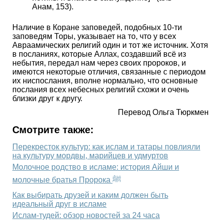
Анам, 153).
Наличие в Коране заповедей, подобных 10-ти
заповедям Торы, указывает на то, что у всех
Авраамических религий один и тот же источник. Хотя
в посланиях, которые Аллах, создавший всё из
небытия, передал нам через своих пророков, и
имеются некоторые отличия, связанные с периодом
их ниспослания, вполне нормально, что основные
послания всех небесных религий схожи и очень
близки друг к другу.
Перевод Ольга Тюркмен
Смотрите также:
Перекресток культур: как ислам и татары повлияли
на культуру мордвы, марийцев и удмуртов
Молочное родство в исламе: история Айши и
молочные братья Пророка ﷺ
Как выбирать друзей и каким должен быть
идеальный друг в исламе
Ислам-тудей: обзор новостей за 24 часа