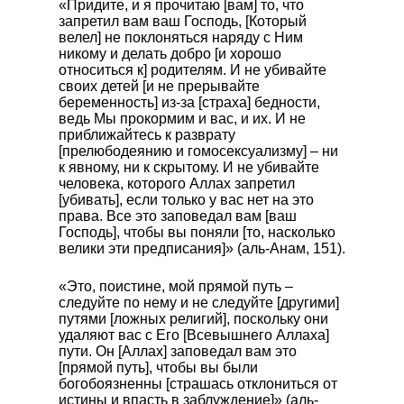
«Придите, и я прочитаю [вам] то, что
запретил вам ваш Господь, [Который
велел] не поклоняться наряду с Ним
никому и делать добро [и хорошо
относиться к] родителям. И не убивайте
своих детей [и не прерывайте
беременность] из-за [страха] бедности,
ведь Мы прокормим и вас, и их. И не
приближайтесь к разврату
[прелюбодеянию и гомосексуализму] – ни
к явному, ни к скрытому. И не убивайте
человека, которого Аллах запретил
[убивать], если только у вас нет на это
права. Все это заповедал вам [ваш
Господь], чтобы вы поняли [то, насколько
велики эти предписания]» (аль-Анам, 151).
«Это, поистине, мой прямой путь –
следуйте по нему и не следуйте [другими]
путями [ложных религий], поскольку они
удаляют вас с Его [Всевышнего Аллаха]
пути. Он [Аллах] заповедал вам это
[прямой путь], чтобы вы были
богобоязненны [страшась отклониться от
истины и впасть в заблуждение]» (аль-