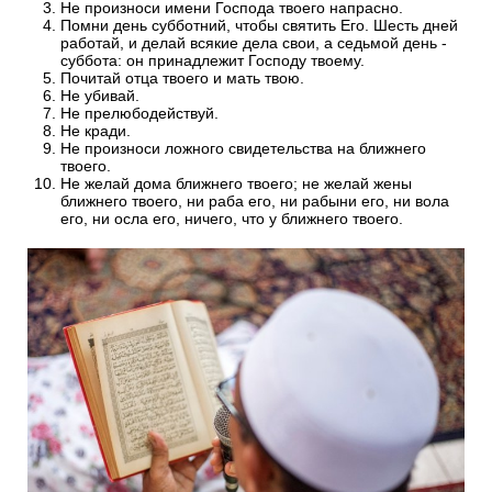
Не произноси имени Господа твоего напрасно.
Помни день субботний, чтобы святить Его. Шесть дней
работай, и делай всякие дела свои, а седьмой день -
суббота: он принадлежит Господу твоему.
Почитай отца твоего и мать твою.
Не убивай.
Не прелюбодействуй.
Не кради.
Не произноси ложного свидетельства на ближнего
твоего.
Не желай дома ближнего твоего; не желай жены
ближнего твоего, ни раба его, ни рабыни его, ни вола
его, ни осла его, ничего, что у ближнего твоего.