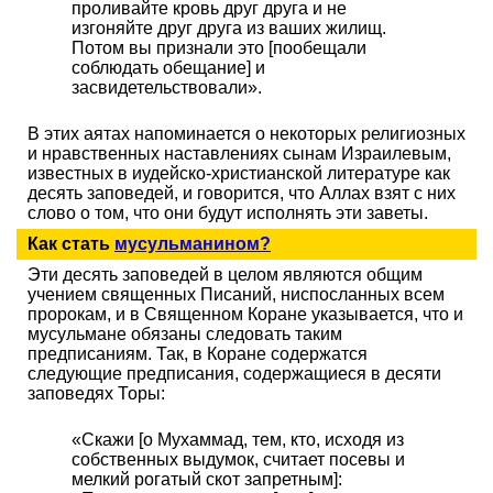
проливайте кровь друг друга и не
изгоняйте друг друга из ваших жилищ.
Потом вы признали это [пообещали
соблюдать обещание] и
засвидетельствовали».
В этих аятах напоминается о некоторых религиозных
и нравственных наставлениях сынам Израилевым,
известных в иудейско-христианской литературе как
десять заповедей, и говорится, что Аллах взят с них
слово о том, что они будут исполнять эти заветы.
Как стать
мусульманином?
Эти десять заповедей в целом являются общим
учением священных Писаний, ниспосланных всем
пророкам, и в Священном Коране указывается, что и
мусульмане обязаны следовать таким
предписаниям. Так, в Коране содержатся
следующие предписания, содержащиеся в десяти
заповедях Торы:
«Скажи [о Мухаммад, тем, кто, исходя из
собственных выдумок, считает посевы и
мелкий рогатый скот запретным]: