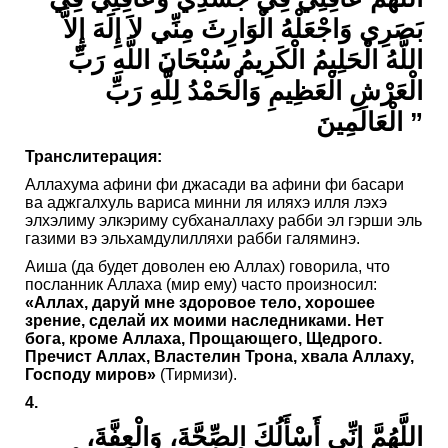
بَصَرِي وَاجْعَلْهُ الْوَارِثَ مِنِّي لاَ إِلَهَ إِلاَّ
اللَّهُ الْحَلِيمُ الْكَرِيمُ سُبْحَانَ اللَّهِ رَبِّ
الْعَرْشِ الْعَظِيمِ وَالْحَمْدُ لِلَّهِ رَبِّ
الْعَالَمِينَ ”
Транслитерация:
Аллахума афини фи джасади ва афини фи басари
ва аджгалхуль вариса минни ля иляхэ илля лэхэ
элхэлиму элкэриму субханаллаху рабби эл гэрши эль
газими вэ эльхамдулилляхи рабби галяминэ.
Аиша (да будет доволен ею Аллах) говорила, что
посланник Аллаха (мир ему) часто произносил:
«Аллах, даруй мне здоровое тело, хорошее
зрение, сделай их моими наследниками. Нет
бога, кроме Аллаха, Прощающего, Щедрого.
Пречист Аллах, Властелин Трона, хвала Аллаху,
Господу миров»
(Тирмизи).
4.
اللَّهُمَّ إِنِّي أَسْأَلُكَ الصِّحَّةَ، وَالْعِفَّةَ،