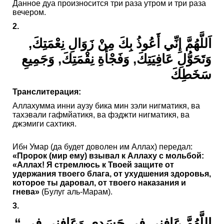
Данное дуа произносится три раза утром и три раза
вечером.
2.
اَللَّهُمَّ إِنِّي أَعُوذُ بِكَ مِنْ زَوَالِ نِعْمَتِكَ,
وَتَحَوُّلِ عَافِيَتِكَ, وَفَجْأَةِ نِقْمَتِكَ, وَجَمِيعِ
سَخَطِكَ
Транслитерация:
Аллахумма инни аузу бика мин зэли нигматикя, ва
тахэвали гафмйатикя, ва фэджти нигматикя, ва
джэмиги сахтикя.
Ибн Умар (да будет доволен им Аллах) передал:
«Пророк (мир ему) взывал к Аллаху с мольбой:
«Аллах! Я стремлюсь к Твоей защите от
удержания твоего блага, от ухудшения здоровья,
которое ты даровал, от твоего наказания и
гнева»
(Булуг аль-Марам).
3.
“ اللَّهُمَّ عَافِنِي فِي جَسَدِي وَعَافِنِي فِي