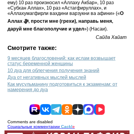
ему) 10 раз произносил «Аллаху Акбар», 10 раз
«Субхан Аллах», 10 раз «Астагфируллах», и
«Аллахумагфирли вахдини варзукни ва афини» («
О
Аллах ﷻ, прости мне (грехи), направь меня,
даруй мне благополучие и удел
») (Насаи).
Сайда Хайат
Смотрите также:
9 месяцев благословений: как ислам возвышает
статус беременной женщины
10 дуа для облегчения получения знаний
Дуа от негативных мыслей мыслей
Как мусульманину подготовиться к экзаменам: от
намерения до дуа
Comments are disabled
Социальные комментарии
Cackl
e