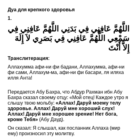
Дуа для крепкого здоровья
1.
اللَّهُمَّ عَافِنِي فِي بَدَنِي اللَّهُمَّ عَافِنِي فِي
سَمْعِي اللَّهُمَّ عَافِنِي فِي بَصَرِي لاَ إِلَهَ
إِلاَّ أَنْتَ
Транслитерация:
Аллахумма афи-ни фи бадани, Аллахумма, афи-ни
фи сами, Аллахум-ма, афи-ни фи басари, ля иляха
илля Анта!
Передается Абу Бахра, что Абдур Рахман ибн Абу
Бахра сказал своему отцу: «Мой отец! Каждое утро я
слышу твою мольбу:
«Аллах! Даруй моему телу
здоровье. Аллах! Даруй мне хороший слух!
Аллах! Даруй мне хорошее зрение! Нет бога,
кроме Тебя»
(Абу Дауд).
Он сказал: Я слышал, как посланник Аллаха (мир
ему) произносил эту молитву.