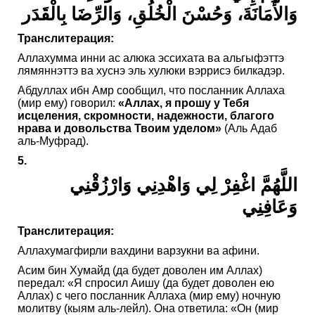
وَالأَمَانَةَ، وَحُسْنَ الْخُلُقِ، وَالرِّضَا بِالْقَدَر
Транслитерация:
Аллахумма инни ас алюка эссихата ва альгыфэттэ
лямяннэттэ ва хуснэ эль хулюки вэррисэ билкадэр.
Абдуллах ибн Амр сообщил, что посланник Аллаха
(мир ему) говорил:
«Аллах, я прошу у Тебя
исцеления, скромности, надежности, благого
нрава и довольства Твоим уделом»
(Аль Адаб
аль-Муфрад).
5.
اللَّهُمَّ اغْفِرْ لِي وَاهْدِنِي وَارْزُقْنِي
وَعَافِنِي
Транслитерация:
Аллахумагфирли вахдини варзукни ва афини.
Асим бин Хумайд (да будет доволен им Аллах)
передал: «Я спросил Аишу (да будет доволен ею
Аллах) с чего посланник Аллаха (мир ему) ночную
молитву (кыям аль-лейл). Она ответила: «Он (мир