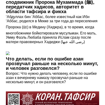
сподвижник Пророка Мухаммада (ﷺ),
передатчик хадисов, авторитет в
области тафсира и фикха
‘Абдуллах бин ‘Аббас, более известный как Ибн
‘Аббас, родился в Мекке за три года до переселения
Пророка (ﷺ) в Медину (Хиджра), в то время, когда
многобожники бойкотировали мусульман. Его мать,
Умму Фазль Любаба приняла Ислам сразу после
матери правоверных Хадиджи (رضى الله عنها)
Что делать, если по ошибке азан
прозвучал раньше на несколько минут,
и человек разговелся?
Вопрос: Что нужно делать человеку, если по ошибке
азан к вечернему намазу прозвучал раньше на
несколько минут, и он разговелся?