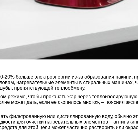
10-20% больше электроэнергии из-за образования накипи, 
ловам, нагревательные элементы в стиральных машинах, ча
а шубы, препятствующей теплообмену.
ном режиме, чтобы прокачать жар через теплоизолирующую 
лне может дать, если ее скопилось много», – пояснил экспер
ть фильтрованную или дистиллированную воду, обычно это 
кости для очистки нагревательных элементов – антинакипи
средств для этой цели может частично растворить или окрас