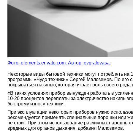
Фото: elements.envato.com. Автор: evgrafovasa.
Некоторые виды бытовой техники могут потреблять на 
программы «Чудо техники» Сергей Малоземов. По его с
покрываться накипью, которая играет роль своего род
«В таких условиях прибор вынужден работать в усилен
10-20 процентов переплаты за электричество накипь впо
быстрому износу техники.
При эксплуатации некоторых приборов нужно использова
рекомендуется применять специальные порошки или жид
не стоит. При этом использование различных народных 
вредных для органов дыхания, добавил Малоземов.