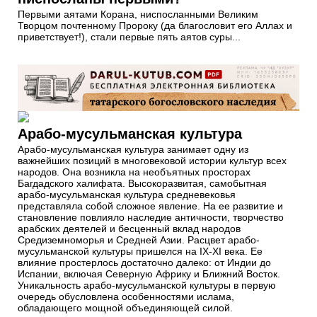
Первыми аятами Корана, ниспосланными Великим
Творцом почтенному Пророку (да благословит его Аллах и
приветствует!), стали первые пять аятов суры...
Арабо-мусульманская культура
Арабо-мусульманская культура занимает одну из
важнейших позиций в многовековой истории культур всех
народов. Она возникла на необъятных просторах
Багдадского халифата. Высокоразвитая, самобытная
арабо-мусульманская культура средневековья
представляла собой сложное явление. На ее развитие и
становление повлияло наследие античности, творчество
арабских деятелей и бесценный вклад народов
Средиземноморья и Средней Азии. Расцвет арабо-
мусульманской культуры пришелся на IX-XI века. Ее
влияние простерлось достаточно далеко: от Индии до
Испании, включая Северную Африку и Ближний Восток.
Уникальность арабо-мусульманской культуры в первую
очередь обусловлена особенностями ислама,
обладающего мощной объединяющей силой.