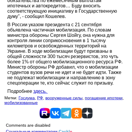
обязательства по ежемесячным выплатам
ипотечных и автокредитов… Буду вносить
соответствующую инициативу в Государственную
думу", - сообщил Кошелев.
В России указом президента с 21 сентября
объявлена частичная мобилизация. По словам
министра обороны Сергея Шойгу, она нужна для
контроля линии соприкосновения в 1 тысячу
километров и освобожденных территорий на
Украине. В ходе мобилизации будут призваны в
общей сложности 300 тысяч резервистов, это чуть
более 1% от общего мобилизационного ресурса РФ.
Министр обороны РФ добавил, что о мобилизации
студентов вузов речи не идет и не будет идти. Также
не подлежат мобилизации и направлению в зону
спецоперации те, кто сейчас служит по призыву.
Подробнее
здесь.
Метки:
Госдума
,
РФ
,
вооруженные силы
,
погашение ипотеки
,
мобилизованные
Comments are disabled
Социальные комментарии
Cackl
e