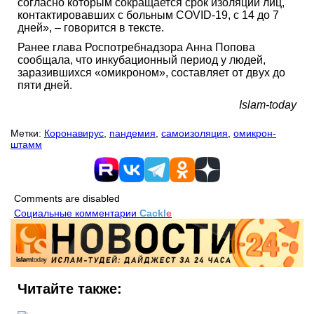
согласно которым сокращается срок изоляции лиц,
контактировавших с больным COVID-19, с 14 до 7
дней», – говорится в тексте.
Ранее глава Роспотребнадзора Анна Попова
сообщала, что инкубационный период у людей,
заразившихся «омикроном», составляет от двух до
пяти дней.
Islam-today
Метки:
Коронавирус
,
пандемия
,
самоизоляция
,
омикрон-
штамм
Comments are disabled
Социальные комментарии
Cackl
e
Читайте также: