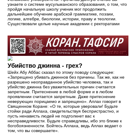
узнаете о системе мусульманского образования, о том, что
пройдя начальную школу ученик мог продолжить
дальнейшее обучение арабской грамматике, поэзии,
логике, алгебре, биологии, истории, праву и теологии.
Существовали целые научные академии с ректоратами
Убийство джинна - грех?
Шейх Абу Аббас сказал по этому поводу следующее:
«Запрещено убивать джиннов без причины. Так же, как не
разрешено неоправданное убийство человека, так и
убийство джинна без уважительных причин считается
запретным. Притеснение в любой форме и в любом
проявлении считается запретным. Даже притеснение
неверующих порицаемо и запрещено». Аллах говорит в
Священном Коране: «О те, которые уверовали! Будьте
стойки ради Аллаха, свидетельствуя беспристрастно, и
пусть ненависть людей не подтолкнет вас к
несправедливости. Будьте справедливы, ибо это ближе к
богобоязненности. Бойтесь Аллаха, ведь Аллах ведает о
том, что вы совершаете».