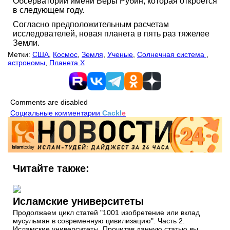
Обсерватории имени Веры Рубин, которая откроется
в следующем году.
Согласно предположительным расчетам
исследователей, новая планета в пять раз тяжелее
Земли.
Метки:
США
,
Космос
,
Земля
,
Ученые
,
Солнечная система
,
астрономы
,
Планета Х
Comments are disabled
Социальные комментарии
Cackl
e
Читайте также:
Исламские университеты
Продолжаем цикл статей "1001 изобретение или вклад
мусульман в современную цивилизацию". Часть 2.
Исламские университеты. Прочитав данную статью вы