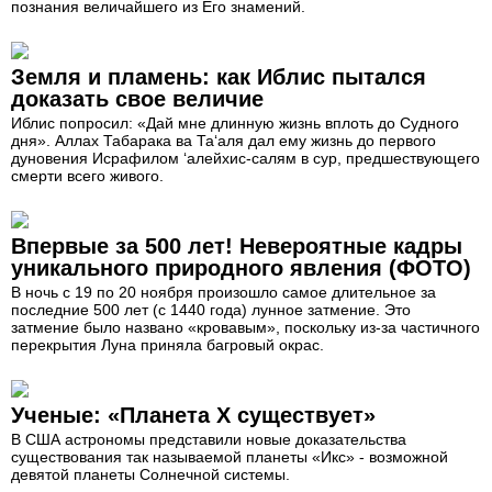
познания величайшего из Его знамений.
Земля и пламень: как Иблис пытался
доказать свое величие
Иблис попросил: «Дай мне длинную жизнь вплоть до Судного
дня». Аллах Табарака ва Та‘аля дал ему жизнь до первого
дуновения Исрафилом ‘алейхис-салям в сур, предшествующего
смерти всего живого.
Впервые за 500 лет! Невероятные кадры
уникального природного явления (ФОТО)
В ночь с 19 по 20 ноября произошло самое длительное за
последние 500 лет (с 1440 года) лунное затмение. Это
затмение было названо «кровавым», поскольку из-за частичного
перекрытия Луна приняла багровый окрас.
Ученые: «Планета Х существует»
В США астрономы представили новые доказательства
существования так называемой планеты «Икс» - возможной
девятой планеты Солнечной системы.