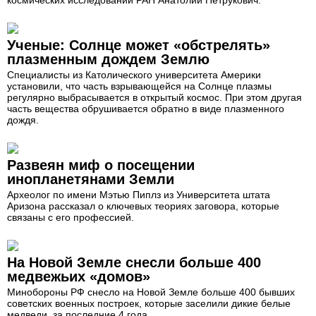
космических исследований РАН Анатолий Петрукович.
Ученые: Солнце может «обстрелять»
плазменным дождем Землю
Специалисты из Католического университета Америки
установили, что часть взрывающейся на Солнце плазмы
регулярно выбрасывается в открытый космос. При этом другая
часть вещества обрушивается обратно в виде плазменного
дождя.
Развеян миф о посещении
инопланетянами Земли
Археолог по имени Мэтью Пиплз из Университета штата
Аризона рассказал о ключевых теориях заговора, которые
связаны с его профессией.
На Новой Земле снесли больше 400
медвежьих «домов»
Минобороны РФ снесло на Новой Земле больше 400 бывших
советских военных построек, которые заселили дикие белые
медведи, за последние 4 года.