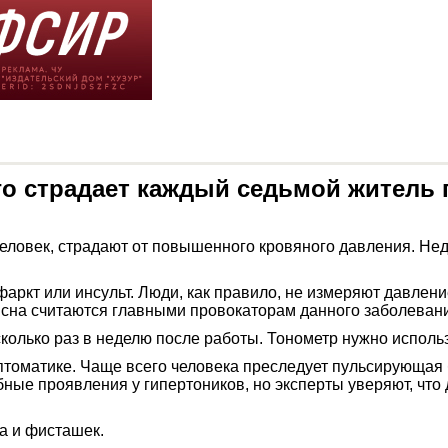
го страдает каждый седьмой житель
еловек, страдают от повышенного кровяного давления. Нед
аркт или инсульт. Люди, как правило, не измеряют давление,
к сна считаются главными провокаторам данного заболеван
олько раз в неделю после работы. Тонометр нужно использ
томатике. Чаще всего человека преследует пульсирующая 
бные проявления у гипертоников, но эксперты уверяют, что 
а и фисташек.