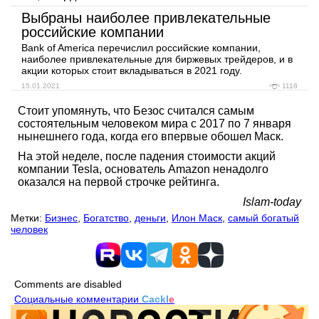
Выбраны наиболее привлекательные
российские компании
Bank of America перечислил российские компании,
наиболее привлекательные для биржевых трейдеров, и в
акции которых стоит вкладываться в 2021 году.
15.01.2021
1118
Стоит упомянуть, что Безос считался самым
состоятельным человеком мира с 2017 по 7 января
нынешнего года, когда его впервые обошел Маск.
На этой неделе, после падения стоимости акций
компании Tesla, основатель Amazon ненадолго
оказался на первой строчке рейтинга.
Islam-today
Метки:
Бизнес
,
Богатство
,
деньги
,
Илон Маск
,
самый богатый
человек
Comments are disabled
Социальные комментарии
Cackl
e