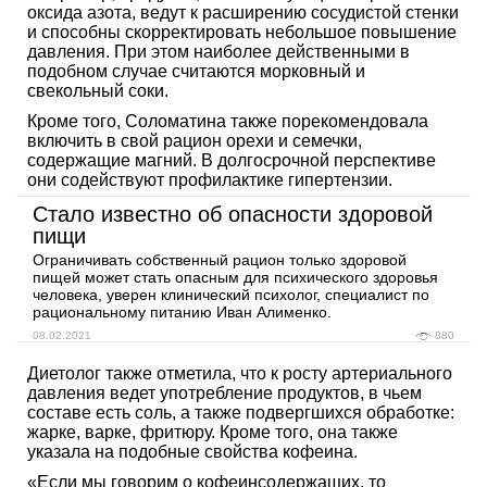
оксида азота, ведут к расширению сосудистой стенки
и способны скорректировать небольшое повышение
давления. При этом наиболее действенными в
подобном случае считаются морковный и
свекольный соки.
Кроме того, Соломатина также порекомендовала
включить в свой рацион орехи и семечки,
содержащие магний. В долгосрочной перспективе
они содействуют профилактике гипертензии.
Стало известно об опасности здоровой
пищи
Ограничивать собственный рацион только здоровой
пищей может стать опасным для психического здоровья
человека, уверен клинический психолог, специалист по
рациональному питанию Иван Алименко.
08.02.2021
880
Диетолог также отметила, что к росту артериального
давления ведет употребление продуктов, в чьем
составе есть соль, а также подвергшихся обработке:
жарке, варке, фритюру. Кроме того, она также
указала на подобные свойства кофеина.
«Если мы говорим о кофеинсодержащих, то