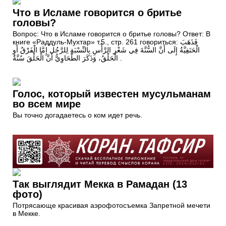
Что в Исламе говорится о бритье
головы?
Вопрос: Что в Исламе говорится о бритье головы? Ответ: В
книге «Раддуль-Мухтар» т.5., стр. 261 говориться: فَذَهَبَ
الْحَنَفِيَّةُ إِلَى أَنَّ السُّنَّةَ فِي شَعْرِ الرَّأْسِ بِالنِّسْبَةِ لِلرَّجُل إِمَّا الْفَرْقُ أَوِ
الْحَلْقُ، وَذَكَرَ الطَّحَاوِيُّ أَنَّ الْحَلْقَ سُنَّةٌ .
Голос, который известен мусульманам
во всем мире
Вы точно догадаетесь о ком идет речь.
Так выглядит Мекка в Рамадан (13
фото)
Потрясающе красивая аэрофотосъемка Запретной мечети
в Мекке.