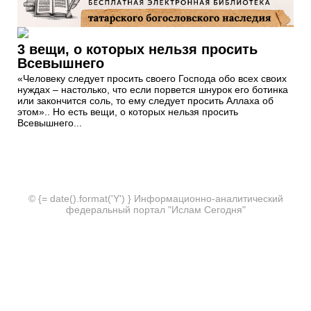
3 вещи, о которых нельзя просить
Всевышнего
«Человеку следует просить своего Господа обо всех своих
нуждах – настолько, что если порвется шнурок его ботинка
или закончится соль, то ему следует просить Аллаха об
этом».. Но есть вещи, о которых нельзя просить
Всевышнего...
© {= date().format('Y') } Информационно-аналитический
федеральный портал "Ислам Сегодня"