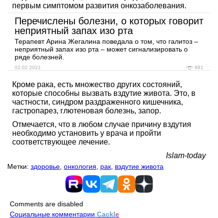
первым симптомом развития онкозаболевания.
Перечислены болезни, о которых говорит
неприятный запах изо рта
Терапевт Арина Жегалина поведала о том, что галитоз –
неприятный запах изо рта – может сигнализировать о
ряде болезней.
02.02.2021
881
Кроме рака, есть множество других состояний,
которые способны вызвать вздутие живота. Это, в
частности, синдром раздраженного кишечника,
гастропарез, глютеновая болезнь, запор.
Отмечается, что в любом случае причину вздутия
необходимо установить у врача и пройти
соответствующее лечение.
Islam-today
Метки:
здоровье
,
онкология
,
рак
,
вздутие живота
Comments are disabled
Социальные комментарии
Cackl
e