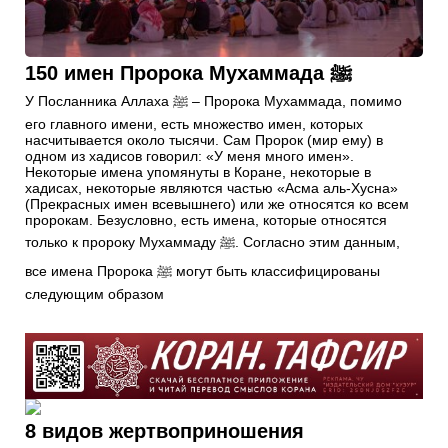
150 имен Пророка Мухаммада ﷺ
У Посланника Аллаха ﷺ – Пророка Мухаммада, помимо
его главного имени, есть множество имен, которых
насчитывается около тысячи. Сам Пророк (мир ему) в
одном из хадисов говорил: «У меня много имен».
Некоторые имена упомянуты в Коране, некоторые в
хадисах, некоторые являются частью «Асма аль-Хусна»
(Прекрасных имен всевышнего) или же относятся ко всем
пророкам. Безусловно, есть имена, которые относятся
только к пророку Мухаммаду ﷺ. Согласно этим данным,
все имена Пророка ﷺ могут быть классифицированы
следующим образом
8 видов жертвоприношения