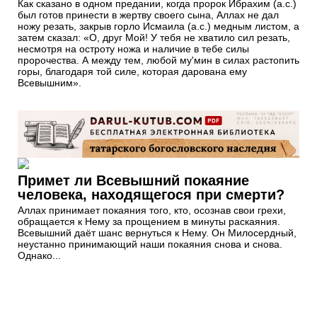
Как сказано в одном предании, когда пророк Ибрахим (а.с.)
был готов принести в жертву своего сына, Аллах не дал
ножу резать, закрыв горло Исмаила (а.с.) медным листом, а
затем сказал: «О, друг Мой! У тебя не хватило сил резать,
несмотря на остроту ножа и наличие в тебе силы
пророчества. А между тем, любой му'мин в силах растопить
горы, благодаря той силе, которая дарована ему
Всевышним».
Примет ли Всевышний покаяние
человека, находящегося при смерти?
Аллах принимает покаяния того, кто, осознав свои грехи,
обращается к Нему за прощением в минуты раскаяния.
Всевышний даёт шанс вернуться к Нему. Он Милосердный,
неустанно принимающий наши покаяния снова и снова.
Однако...