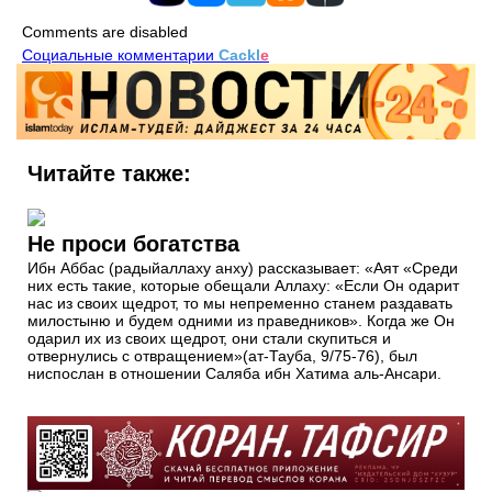
Comments are disabled
Социальные комментарии
Cackl
e
Читайте также:
Не проси богатства
Ибн Аббас (радыйаллаху анху) рассказывает: «Аят «Среди
них есть такие, которые обещали Аллаху: «Если Он одарит
нас из своих щедрот, то мы непременно станем раздавать
милостыню и будем одними из праведников». Когда же Он
одарил их из своих щедрот, они стали скупиться и
отвернулись с отвращением»(ат-Тауба, 9/75-76), был
ниспослан в отношении Саляба ибн Хатима аль-Ансари.