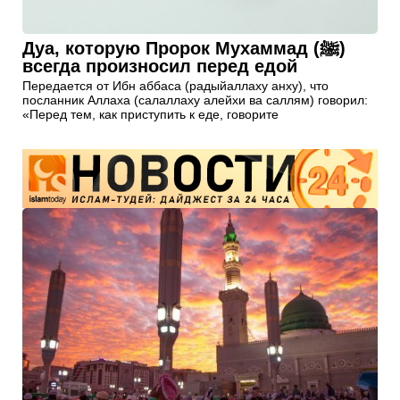
Дуа, которую Пророк Мухаммад (ﷺ)
всегда произносил перед едой
Передается от Ибн аббаса (радыйаллаху анху), что
посланник Аллаха (салаллаху алейхи ва саллям) говорил:
«Перед тем, как приступить к еде, говорите