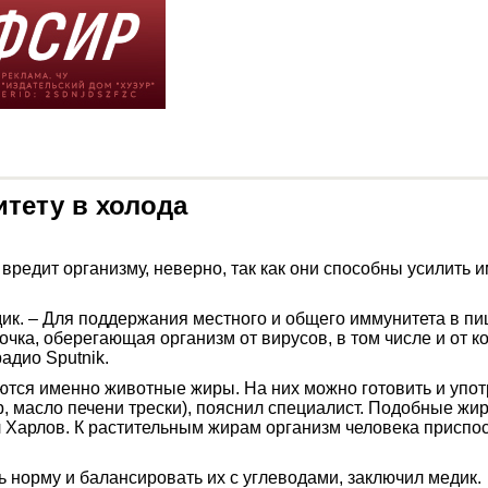
тету в холода
вредит организму, неверно, так как они способны усилить 
едик. – Для поддержания местного и общего иммунитета в п
лочка, оберегающая организм от вирусов, в том числе и от
адио Sputnik.
тся именно животные жиры. На них можно готовить и употр
, масло печени трески), пояснил специалист. Подобные жи
ул Харлов. К растительным жирам организм человека присп
норму и балансировать их с углеводами, заключил медик.