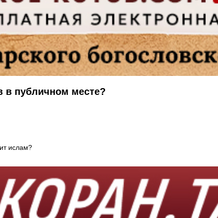
з в публичном месте?
рит ислам?