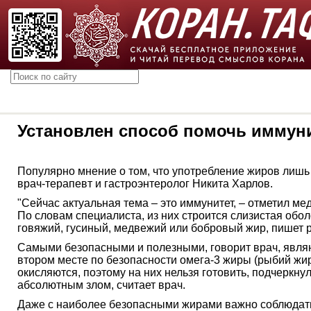
Установлен способ помочь иммуни
Популярно мнение о том, что употребление жиров лишь 
врач-терапевт и гастроэнтеролог Никита Харлов.
"Сейчас актуальная тема – это иммунитет, – отметил м
По словам специалиста, из них строится слизистая обо
говяжий, гусиный, медвежий или бобровый жир, пишет р
Самыми безопасными и полезными, говорит врач, являю
втором месте по безопасности омега-3 жиры (рыбий жир
окисляются, поэтому на них нельзя готовить, подчеркн
абсолютным злом, считает врач.
Даже с наиболее безопасными жирами важно соблюдать 