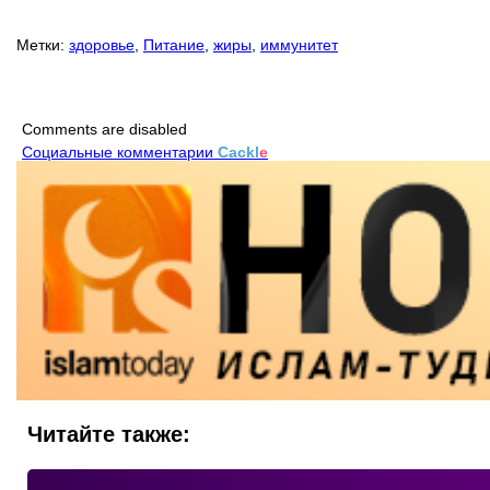
Метки:
здоровье
,
Питание
,
жиры
,
иммунитет
Comments are disabled
Социальные комментарии
Cackl
e
Читайте также: