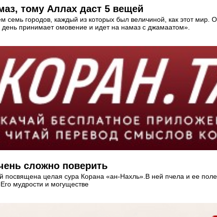
маз, тому Аллах даст 5 вещей
шем семь городов, каждый из которых был величиной, как этот мир
й день принимает омовение и идет на намаз с джамаатом».
чень сложно поверить
й посвящена целая сура Корана «ан-Нахль».В ней пчела и ее пол
 Его мудрости и могуществе