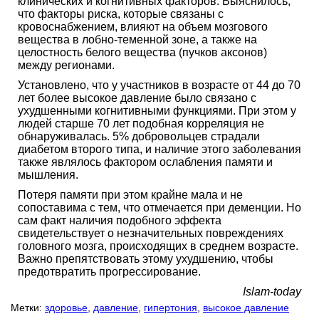
клинических и когнитивных факторов. Выяснилось,
что факторы риска, которые связаны с
кровоснабжением, влияют на объем мозгового
вещества в лобно-теменной зоне, а также на
целостность белого вещества (пучков аксонов)
между регионами.
Установлено, что у участников в возрасте от 44 до 70
лет более высокое давление было связано с
ухудшенными когнитивными функциями. При этом у
людей старше 70 лет подобная корреляция не
обнаруживалась. 5% добровольцев страдали
диабетом второго типа, и наличие этого заболевания
также являлось фактором ослабления памяти и
мышления.
Потеря памяти при этом крайне мала и не
сопоставима с тем, что отмечается при деменции. Но
сам факт наличия подобного эффекта
свидетельствует о незначительных повреждениях
головного мозга, происходящих в среднем возрасте.
Важно препятствовать этому ухудшению, чтобы
предотвратить прогрессирование.
Islam-today
Метки:
здоровье
,
давление
,
гипертония
,
высокое давление