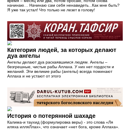
время – месяц или два, потом бросаю, потом снова
начинаю… Начинаю сам себя ненавидеть...Как мне быть?
Я уже так устал! Что только не лезет в голову!
Категория людей, за которых делают
дуа ангелы
Ангелы делают дуа раскаявшимся людям. Ангелы –
безгрешные, чистые рабы Аллаха. У них нет гордости и
желаний. Эти великие рабы (ангелы) всегда поминают
Аллаха и не устают от этого
История о потерянной шахаде
Калима-и таухид (формулировка веры) - это слова «Ля
иляха илляЛлах», что означает «нет бога, кроме Аллаха».