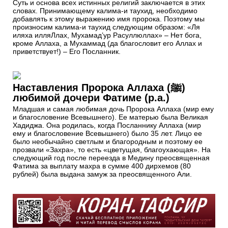
Суть и основа всех истинных религий заключается в этих
словах. Принимающему калима-и таухид, необходимо
добавлять к этому выражению имя пророка. Поэтому мы
произносим калима-и таухид следующим образом: «Ля
иляха илляЛлах, Мухамад’ур Расуллюллах» – Нет бога,
кроме Аллаха, а Мухаммад (да благословит его Аллах и
приветствует!) – Его Посланник.
Наставления Пророка Аллаха (ﷺ)
любимой дочери Фатиме (р.а.)
Младшая и самая любимая дочь Пророка Аллаха (мир ему
и благословение Всевышнего). Ее матерью была Великая
Хадиджа. Она родилась, когда Посланнику Аллаха (мир
ему и благословение Всевышнего) было 35 лет. Лицо ее
было необычайно светлым и благородным и поэтому ее
прозвали «Захра», то есть «цветущая, благоухающая». На
следующий год после переезда в Медину преосвященная
Фатима за выплату махра в сумме 400 дирхемов (80
рублей) была выдана замуж за преосвященного Али.